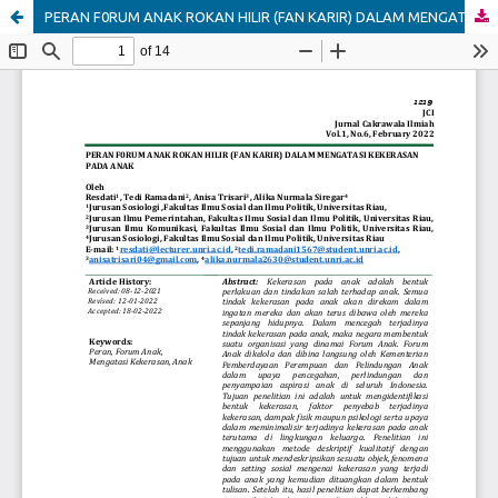
PERAN F0RUM ANAK ROKAN HILIR (FAN KARIR) DALAM MENGATASI KEKERASAN PADA ANAK