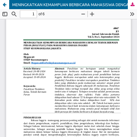
MENINGKATKAN KEMAMPUAN BERBICARA MAHASISWA DENGAN TEKNIK BERMAIN PERAN (ROLE PLAY) PADA MAHASISWA BAHASA INGGRIS STKIP KUSUMANEGARA JAKARTA