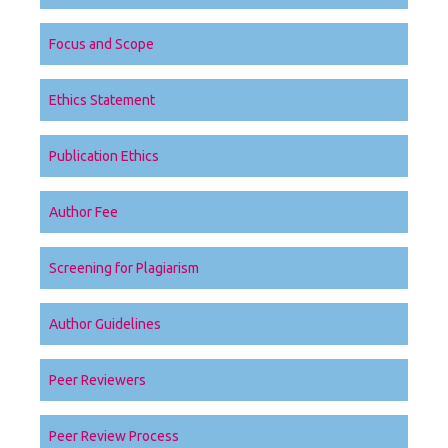
Focus and Scope
Ethics Statement
Publication Ethics
Author Fee
Screening for Plagiarism
Author Guidelines
Peer Reviewers
Peer Review Process