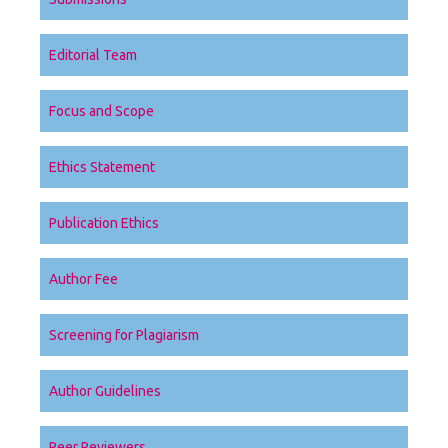
Editorial Team
Focus and Scope
Ethics Statement
Publication Ethics
Author Fee
Screening for Plagiarism
Author Guidelines
Peer Reviewers