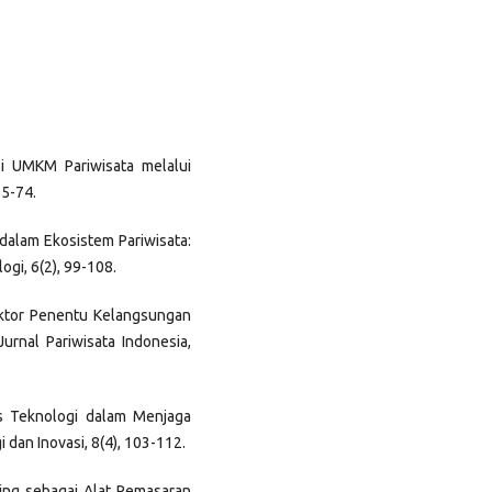
asi UMKM Pariwisata melalui
65-74.
l dalam Ekosistem Pariwisata:
gi, 6(2), 99-108.
 Faktor Penentu Kelangsungan
rnal Pariwisata Indonesia,
sis Teknologi dalam Menjaga
 dan Inovasi, 8(4), 103-112.
lling sebagai Alat Pemasaran