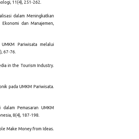
logi, 11(4), 251-262.
talisasi dalam Meningkatkan
al Ekonomi dan Manajemen,
t UMKM Pariwisata melalui
), 67-76.
edia in the Tourism Industry.
onik pada UMKM Pariwisata.
logi dalam Pemasaran UMKM
onesia, 8(4), 187-198.
ople Make Money from Ideas.