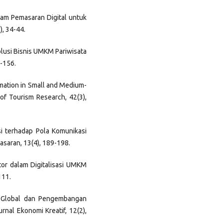
alam Pemasaran Digital untuk
), 34-44.
 Solusi Bisnis UMKM Pariwisata
7-156.
ormation in Small and Medium-
of Tourism Research, 42(3),
asi terhadap Pola Komunikasi
saran, 13(4), 189-198.
ktor dalam Digitalisasi UMKM
111.
asi Global dan Pengembangan
rnal Ekonomi Kreatif, 12(2),