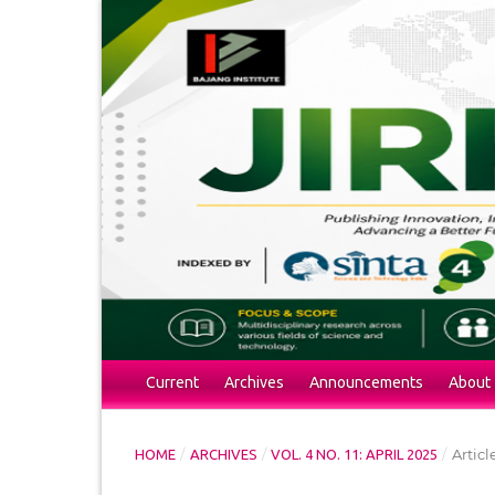
Current
Archives
Announcements
About
/
/
/
Articl
HOME
ARCHIVES
VOL. 4 NO. 11: APRIL 2025