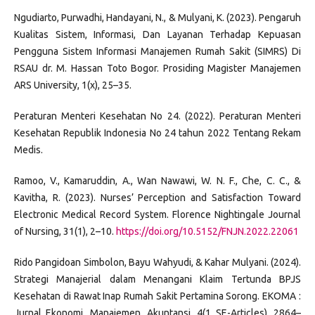
Ngudiarto, Purwadhi, Handayani, N., & Mulyani, K. (2023). Pengaruh
Kualitas Sistem, Informasi, Dan Layanan Terhadap Kepuasan
Pengguna Sistem Informasi Manajemen Rumah Sakit (SIMRS) Di
RSAU dr. M. Hassan Toto Bogor. Prosiding Magister Manajemen
ARS University, 1(x), 25–35.
Peraturan Menteri Kesehatan No 24. (2022). Peraturan Menteri
Kesehatan Republik Indonesia No 24 tahun 2022 Tentang Rekam
Medis.
Ramoo, V., Kamaruddin, A., Wan Nawawi, W. N. F., Che, C. C., &
Kavitha, R. (2023). Nurses’ Perception and Satisfaction Toward
Electronic Medical Record System. Florence Nightingale Journal
of Nursing, 31(1), 2–10.
https://doi.org/10.5152/FNJN.2022.22061
Rido Pangidoan Simbolon, Bayu Wahyudi, & Kahar Mulyani. (2024).
Strategi Manajerial dalam Menangani Klaim Tertunda BPJS
Kesehatan di Rawat Inap Rumah Sakit Pertamina Sorong. EKOMA :
Jurnal Ekonomi, Manajemen, Akuntansi, 4(1 SE-Articles), 2864–