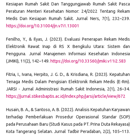
Kesiapan Rumah Sakit Dan Tanggungjawab Rumah Sakit Pasca
Peraturan Menteri Kesehatan Nomor: 24/2022 Tentang Rekam
Medis Dan Kesiapan Rumah Sakit. Jurnal Ners, 7(1), 232–239.
https://doi.org/10.31004/jn.v7i1.13001
Fenilho, Y., & Ilyas, J. (2023). Evaluasi Penerapan Rekam Medis
Elektronik Rawat Inap di RS X Bengkulu Utara: Sistem dan
Pengguna. Jurnal Manajemen Informasi Kesehatan Indonesia
(JMIKI), 11(2), 142–149.
https://doi.org/10.33560/jmiki.v11i2.583
Fitria, I., Ivana, Herpito, J. G. D., & Krisdiana, R. (2023). Kepatuhan
Tenaga Medis Dalam Pengisian Elektronik Rekam Medis (E-Rm).
JARSI - Jurnal Administrasi Rumah Sakit Indonesia, 2(1), 26–34.
https://jurnal.stikesbaptis.ac.id/index.php/jarsi/article/view/672
Husain, B. A., & Santoso, A. B. (2022). Analisis Kepatuhan Karyawan
terhadap Pemberlakuan Prosedur Operasional Standar (SOP)
pada Perusahaan Baru (Studi Kasus pada PT. Prina Duta Rekayasa)
Kota Tangerang Selatan. Jurnal Tadbir Peradaban, 2(2), 105–113.