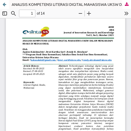
ANALISIS KOMPETENSI LITERASI DIGITAL MAHASISWA UKSW DALAM MENGHADAPI HOAKS DI MEDIA SOSIAL