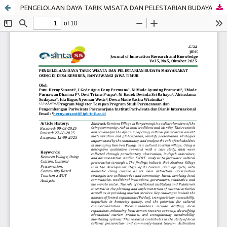
PENGELOLAAN DAYA TARIK WISATA DAN PELESTARIAN BUDAYA MASYARAKAT OSING DI DESA KEMIREN, BANYUWANGI JAWA TIMUR