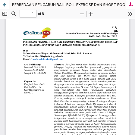
PERBEDAAN PENGARUH BALL ROLL EXERCISE DAN SHORT FOOT EXERCISE TERHADAP PENINGKATAN ARCUS PEDIS PADA SISWA SD NEGERI SEMARANGAN 5