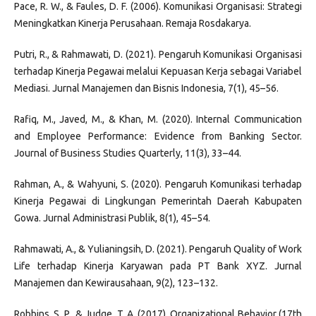
Pace, R. W., & Faules, D. F. (2006). Komunikasi Organisasi: Strategi
Meningkatkan Kinerja Perusahaan. Remaja Rosdakarya.
Putri, R., & Rahmawati, D. (2021). Pengaruh Komunikasi Organisasi
terhadap Kinerja Pegawai melalui Kepuasan Kerja sebagai Variabel
Mediasi. Jurnal Manajemen dan Bisnis Indonesia, 7(1), 45–56.
Rafiq, M., Javed, M., & Khan, M. (2020). Internal Communication
and Employee Performance: Evidence from Banking Sector.
Journal of Business Studies Quarterly, 11(3), 33–44.
Rahman, A., & Wahyuni, S. (2020). Pengaruh Komunikasi terhadap
Kinerja Pegawai di Lingkungan Pemerintah Daerah Kabupaten
Gowa. Jurnal Administrasi Publik, 8(1), 45–54.
Rahmawati, A., & Yulianingsih, D. (2021). Pengaruh Quality of Work
Life terhadap Kinerja Karyawan pada PT Bank XYZ. Jurnal
Manajemen dan Kewirausahaan, 9(2), 123–132.
Robbins, S. P., & Judge, T. A. (2017). Organizational Behavior (17th