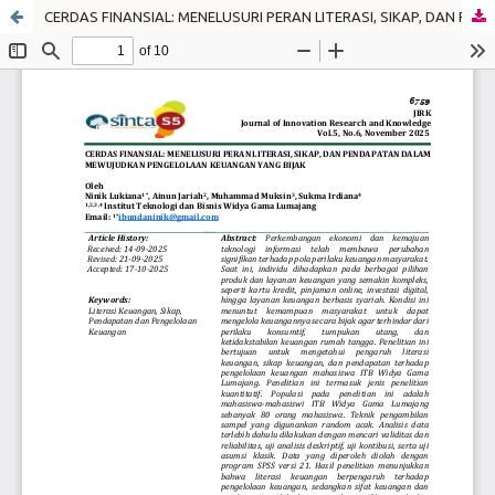
CERDAS FINANSIAL: MENELUSURI PERAN LITERASI, SIKAP, DAN PENDAPATAN DALAM MEWUJUDKAN PENGELOLAAN KEUANGAN YANG BIJAK