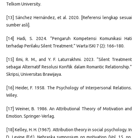
Telkom University.
[13] Sánchez Hernández, et al. 2020. [Referensi lengkap sesuai
sumber asli].
[14] Hadi, S. 2024. “Pengaruh Kompetensi Komunikasi Hati
terhadap Perilaku Silent Treatment.” Warta ISKI 7 (2): 166–180.
[15] Ilmi, R. M., and Y. F. Laturrakhmi. 2023. “Silent Treatment
sebagai Alternatif Resolusi Konflik dalam Romantic Relationship.”
Skripsi, Universitas Brawijaya.
[16] Heider, F. 1958. The Psychology of Interpersonal Relations.
Wiley.
[17] Weiner, B. 1986. An Attributional Theory of Motivation and
Emotion. Springer-Verlag.
[18] Kelley, H. H. (1967). Attribution theory in social psychology. In
D. Levine (Ed.), Nebraska symposium on motivation (Vol. 15, pp.