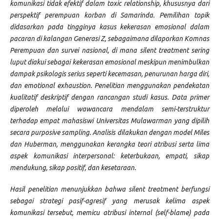
komunikasi tidak efektif dalam toxic relationship, khususnya dari
perspektif perempuan korban di Samarinda. Pemilihan topik
didasarkan pada tingginya kasus kekerasan emosional dalam
pacaran di kalangan Generasi Z, sebagaimana dilaporkan Komnas
Perempuan dan survei nasional, di mana silent treatment sering
luput diakui sebagai kekerasan emosional meskipun menimbulkan
dampak psikologis serius seperti kecemasan, penurunan harga diri,
dan emotional exhaustion. Penelitian menggunakan pendekatan
kualitatif deskriptif dengan rancangan studi kasus. Data primer
diperoleh melalui wawancara mendalam semi-terstruktur
terhadap empat mahasiswi Universitas Mulawarman yang dipilih
secara purposive sampling. Analisis dilakukan dengan model Miles
dan Huberman, menggunakan kerangka teori atribusi serta lima
aspek komunikasi interpersonal: keterbukaan, empati, sikap
mendukung, sikap positif, dan kesetaraan.
Hasil penelitian menunjukkan bahwa silent treatment berfungsi
sebagai strategi pasif-agresif yang merusak kelima aspek
komunikasi tersebut, memicu atribusi internal (self-blame) pada