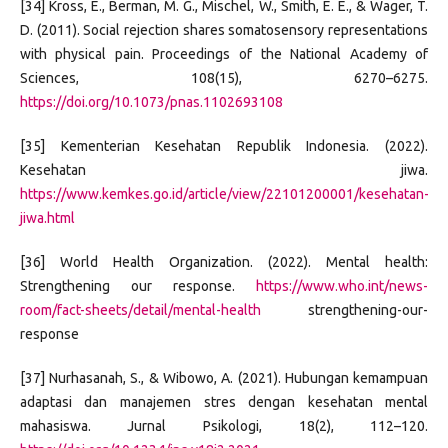
[34] Kross, E., Berman, M. G., Mischel, W., Smith, E. E., & Wager, T.
D. (2011). Social rejection shares somatosensory representations
with physical pain. Proceedings of the National Academy of
Sciences, 108(15), 6270–6275.
https://doi.org/10.1073/pnas.1102693108
[35] Kementerian Kesehatan Republik Indonesia. (2022).
Kesehatan jiwa.
https://www.kemkes.go.id/article/view/22101200001/kesehatan-
jiwa.html
[36] World Health Organization. (2022). Mental health:
Strengthening our response.
https://www.who.int/news-
room/fact-sheets/detail/mental-health
strengthening-our-
response
[37] Nurhasanah, S., & Wibowo, A. (2021). Hubungan kemampuan
adaptasi dan manajemen stres dengan kesehatan mental
mahasiswa. Jurnal Psikologi, 18(2), 112–120.