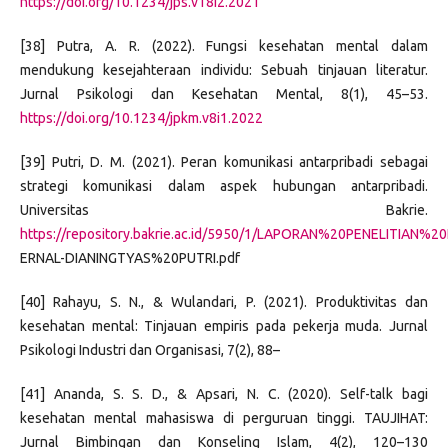
https://doi.org/10.1234/jps.v18i2.2021
[38] Putra, A. R. (2022). Fungsi kesehatan mental dalam
mendukung kesejahteraan individu: Sebuah tinjauan literatur.
Jurnal Psikologi dan Kesehatan Mental, 8(1), 45–53.
https://doi.org/10.1234/jpkm.v8i1.2022
[39] Putri, D. M. (2021). Peran komunikasi antarpribadi sebagai
strategi komunikasi dalam aspek hubungan antarpribadi.
Universitas Bakrie.
https://repository.bakrie.ac.id/5950/1/LAPORAN%20PENELITIAN%20
ERNAL-DIANINGTYAS%20PUTRI.pdf
[40] Rahayu, S. N., & Wulandari, P. (2021). Produktivitas dan
kesehatan mental: Tinjauan empiris pada pekerja muda. Jurnal
Psikologi Industri dan Organisasi, 7(2), 88–
[41] Ananda, S. S. D., & Apsari, N. C. (2020). Self-talk bagi
kesehatan mental mahasiswa di perguruan tinggi. TAUJIHAT:
Jurnal Bimbingan dan Konseling Islam, 4(2), 120–130