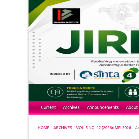
Current
Archives
Announcements
About
/
/
/
Ar
HOME
ARCHIVES
VOL. 5 NO. 12 (2026): MEI 2026