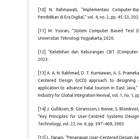
[10] N. Rahmawati, “Implementasi Computer-Ba
Pendidikan di Era Digital,” vol. 4, no. 2, pp. 45-53, 202
[11] M. Yusran, “Sistem Computer Based Test (C
Universitas Teknologi Yogyakarta, 2020.
[12] “Kelebihan dan Kekurangan CBT (Computer-B
2023.
[13] A. A. N. Rakhmad, D. T. Kurniawan, A. S. Prameka
Centered Design (UCD) approach to designing a
application to advance halal tourism in East Java,
Industry for Global Integration Revival, vol. 1, no. 1, 
[14] J. Gulliksen, B. Göransson, I. Boivie, S. Blomkvist
“Key Principles for User-Centred Systems Design
Technology, vol. 22, no. 6, pp. 397–409, 2003
[15] L. Fanani, “Penerapan User-Centered Design 