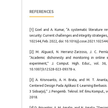
REFERENCES
[1] Goel and A. Kumar, “A systematic literature 
security: Current challenges and integrity strategies,
102544, Feb. 2022, doi: 10.1016/j.cose.2021.102544
[2] M. Alguacil, N. Herranz-Zarzoso, J. C. Perní
“Academic dishonesty and monitoring in online 
experiment,” J. Comput. High. Educ., vol. 36
10.1007/s12528-023-09378-x.
[3] A. Krisnoanto, A. H. Brata, and M. T. Anan
Centered Design Pada Aplikasi E-Learning Berbasis
3 Sidoarjo),” J. Pengemb. Teknol. Inf. Ilmu Komput., v
2018.
[4] D. Priyantini, A. M. Amalin, and N. Amalia, “Desi