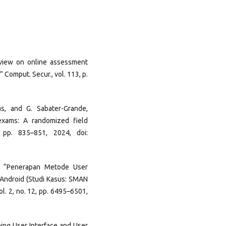
review on online assessment
” Comput. Secur., vol. 113, p.
.
as, and G. Sabater-Grande,
exams: A randomized field
, pp. 835–851, 2024, doi:
ta, “Penerapan Metode User
 Android (Studi Kasus: SMAN
ol. 2, no. 12, pp. 6495–6501,
gning User Interface and User