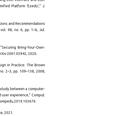
fied Platform ‘Ezedu’,” J.
erations and Recommendations
ol. 98, no. 6, pp. 1–6, Jul.
, “Securing Bring-Your-Own-
rXiv:2001.03942, 2020.
sign in Practice: The Brown
 no. 2–3, pp. 109–138, 2008,
ve study between a computer-
d user experience,” Comput.
/j.compedu.2019.103676.
te, 2021.