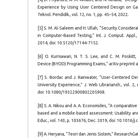
Experience by Using User Centered Design on Gami
Teknol. Pendidik., vol. 12, no. 1, pp. 45–54, 2022.
[5] S. M. Al-Saleem and H. Ullah, “Security Consid
in Computer-Based Testing,” Int. J. Comput. Appl., v
2014, doi: 10.5120/17144-7152.
[6] O. Kurniawan, N. T. S. Lee, and C. M. Poskitt
Device (BYOD) Programming Exams,” arXiv preprint a
[7] S. Bordac and J. Rainwater, “User-Centered De
University Experience,” J. Web Librariansh., vol. 2,
doi: 10.1080/19322900802205908.
[8] S. A. Nikou and A. A. Economides, “A comparati
based and a mobile-based assessment: Usability an
Educ., vol. 143, p. 103676, Dec. 2019, doi: 10.1016
[9] A. Heryana, “Teori dan Jenis Sistem,” ResearchGa