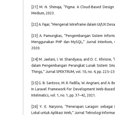
[21] M. N. Shimaja, “Figma: A Cloud-Based Design
Medium, 2023.
[22] A. Fajar, “Mengenal Wireframe dalam UI/UX Desa
[23] A. Pamungkas, “Pengembangan Sistem Inform
Menggunakan PHP dan MySQL,” Jurnal Interkom, vo
2020.
[24] M. Jaelani, I. W. Shandyasa, and D. C. Khrisne,
dalam Pengembangan Perangkat Lunak Sistem Smar
Things,” Jurnal SPEKTRUM, vol. 10, no. 4, pp. 225–23
[25] G. B. Santoso, M. R. Fadilla, W. Angriani, and A.
In Laravel Framework For Development Web-Based
Intelmatics, vol. 1, no. 1, pp. 37–42, 2021.
[26] Y. E. Naryono, “Penerapan Laragon sebaga
Lokal untuk Aplikasi Web,” Jurnal Teknologi Informasi