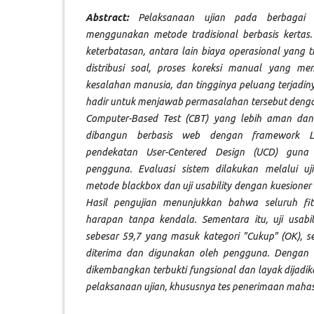
Abstract:
Pelaksanaan ujian pada berbagai 
menggunakan metode tradisional berbasis kertas. 
keterbatasan, antara lain biaya operasional yang 
distribusi soal, proses koreksi manual yang 
kesalahan manusia, dan tingginya peluang terjadiny
hadir untuk menjawab permasalahan tersebut deng
Computer-Based Test (CBT) yang lebih aman da
dibangun berbasis web dengan framework La
pendekatan User-Centered Design (UCD) gun
pengguna. Evaluasi sistem dilakukan melalui u
metode blackbox dan uji usability dengan kuesioner S
Hasil pengujian menunjukkan bahwa seluruh fitu
harapan tanpa kendala. Sementara itu, uji usabi
sebesar 59,7 yang masuk kategori "Cukup" (OK), se
diterima dan digunakan oleh pengguna. Dengan 
dikembangkan terbukti fungsional dan layak dijadik
pelaksanaan ujian, khususnya tes penerimaan mahas