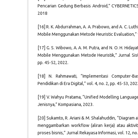
Pencarian Gedung Berbasis Android,” CYBERNETICS, 
2018
[16] R. K. Abdurrahman, A. A. Prabowo, and A. C. Luthfi
Mobile Menggunakan Metode Heuristic Evaluation,” vo
[17] G. S. Wibowo, A. A. M. Putra, and N. O. H. Hidayat
Mobile Menggunakan Metode Heuristik,” Jurnal Siste
pp. 45-52, 2022.
[18] N. Rahmawati, “Implementasi Computer-Ba
Pendidikan di Era Digital,” vol. 4, no. 2, pp. 45-53, 202
[19] V. Wahyu Pratama, “Unified Modelling Language 
Jenisnya,” Kompasiana, 2023.
[20] Sukamto, R. Ariani & M. Shalahuddin, “Diagram ak
menggambarkan workflow (aliran kerja) atau aktivi
proses bisnis,” Jurnal Rekayasa Informasi, vol. 12, no.