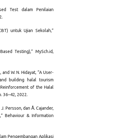
sed Test dalam Penilaian
2.
BT) untuk Ujian Sekolah,”
ased Testing),” MySch.id,
, and W. N. Hidayat, “A User-
nd building halal tourism
” Reinforcement of the Halal
pp. 36–42, 2022.
, J. Persson, dan Å. Cajander,
,” Behaviour & Information
dalam Pengembangan Aplikasi