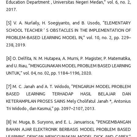
Education Department , Universitas Negeri Medan,” vol. 6, no. 2,
2017.
[5] V. A. Nurlaily, H. Soegiyanto, and B. Usodo, “ELEMENTARY
SCHOOL TEACHER ’ S OBSTACLES IN THE IMPLEMENTATION OF
PROBLEM-BASED LEARNING MODEL IN,” vol. 10, no. 2, pp. 229–
238, 2019.
[6] O. Delfita, N. M. Hutapea, A. Murni, P. Magister, P. Matematika,
and U. Riau, “MENGGUNAKAN MODEL PROBLEM BASED LEARNING
UNTUK,” vol. 04, no. 02, pp. 1184–1196, 2020.
[7] M. C. Janah and A. T. Widodo, “PENGARUH MODEL PROBLEM
BASED LEARNING TERHADAP HASIL BELAJAR DAN
KETERAMPILAN PROSES SAINS Mely Cholifatul Janah *, Antonius
Tri Widodo , dan Kasmui,” pp. 2097–2107, 2013.
[8] W. Muga, B. Suryono, and E. L. Januarisca, “PENGEMBANGAN
BAHAN AJAR ELEKTRONIK BERBASIS MODEL PROBLEM BASED
LEARNING DENGAN MENGGUNAKAN MODEL DICK AND CAREY,”