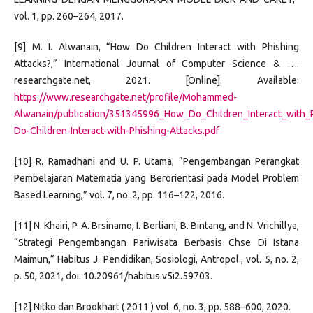
vol. 1, pp. 260–264, 2017.
[9] M. I. Alwanain, “How Do Children Interact with Phishing
Attacks?,” International Journal of Computer Science & ….
researchgate.net, 2021. [Online]. Available:
https://www.researchgate.net/profile/Mohammed-
Alwanain/publication/351345996_How_Do_Children_Interact_with
Do-Children-Interact-with-Phishing-Attacks.pdf
[10] R. Ramadhani and U. P. Utama, “Pengembangan Perangkat
Pembelajaran Matematia yang Berorientasi pada Model Problem
Based Learning,” vol. 7, no. 2, pp. 116–122, 2016.
[11] N. Khairi, P. A. Brsinamo, I. Berliani, B. Bintang, and N. Vrichillya,
“Strategi Pengembangan Pariwisata Berbasis Chse Di Istana
Maimun,” Habitus J. Pendidikan, Sosiologi, Antropol., vol. 5, no. 2,
p. 50, 2021, doi: 10.20961/habitus.v5i2.59703.
[12] Nitko dan Brookhart ( 2011 ) vol. 6, no. 3, pp. 588–600, 2020.