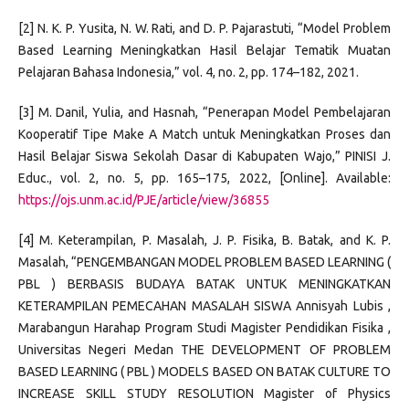
[2] N. K. P. Yusita, N. W. Rati, and D. P. Pajarastuti, “Model Problem
Based Learning Meningkatkan Hasil Belajar Tematik Muatan
Pelajaran Bahasa Indonesia,” vol. 4, no. 2, pp. 174–182, 2021.
[3] M. Danil, Yulia, and Hasnah, “Penerapan Model Pembelajaran
Kooperatif Tipe Make A Match untuk Meningkatkan Proses dan
Hasil Belajar Siswa Sekolah Dasar di Kabupaten Wajo,” PINISI J.
Educ., vol. 2, no. 5, pp. 165–175, 2022, [Online]. Available:
https://ojs.unm.ac.id/PJE/article/view/36855
[4] M. Keterampilan, P. Masalah, J. P. Fisika, B. Batak, and K. P.
Masalah, “PENGEMBANGAN MODEL PROBLEM BASED LEARNING (
PBL ) BERBASIS BUDAYA BATAK UNTUK MENINGKATKAN
KETERAMPILAN PEMECAHAN MASALAH SISWA Annisyah Lubis ,
Marabangun Harahap Program Studi Magister Pendidikan Fisika ,
Universitas Negeri Medan THE DEVELOPMENT OF PROBLEM
BASED LEARNING ( PBL ) MODELS BASED ON BATAK CULTURE TO
INCREASE SKILL STUDY RESOLUTION Magister of Physics