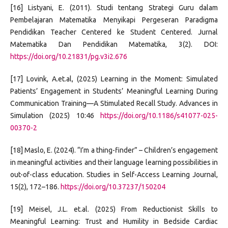
[16] Listyani, E. (2011). Studi tentang Strategi Guru dalam
Pembelajaran Matematika Menyikapi Pergeseran Paradigma
Pendidikan Teacher Centered ke Student Centered. Jurnal
Matematika Dan Pendidikan Matematika, 3(2). DOI:
https://doi.org/10.21831/pg.v3i2.676
[17] Lovink, A.et.al, (2025) Learning in the Moment: Simulated
Patients’ Engagement in Students’ Meaningful Learning During
Communication Training—A Stimulated Recall Study. Advances in
Simulation (2025) 10:46
https://doi.org/10.1186/s41077-025-
00370-2
[18] Maslo, E. (2024). “I’m a thing-finder” – Children’s engagement
in meaningful activities and their language learning possibilities in
out-of-class education. Studies in Self-Access Learning Journal,
15(2), 172–186.
https://doi.org/10.37237/150204
[19] Meisel, J.L. et.al. (2025) From Reductionist Skills to
Meaningful Learning: Trust and Humility in Bedside Cardiac