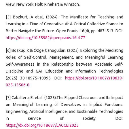
View. New York: Holt, Rinehart & Winston.
[5] Bozkurt, A et.al, (2024). The Manifesto for Teaching and
Learning in a Time of Generative AI: A Critical Collective Stance to
Better Navigate the Future. Open Praxis, 16(4), pp. 487–513. DOI:
https://doi.org/10.55982/openpraxis.16.4.77
[6] Bozkuş, K & Özge Canoğulları. (2025). Exploring the Mediating
Roles of Self-Control, Management, and Meaningful Learning
Self-Awareness in the Relationship between Academic Self-
Discipline and GAI. Education and Information Technologies
(2025) 30:18975–18995. DOI:
https://doi.org/10.1007/s10639-
025-13506-8
[7] Caballero, E. et.al. (2025).The Flipped Classroom and Its Impact
on Meaningful Learning of Derivatives in Implicit Functions.
Engineering, Artificial Intelligence, and Sustainable Technologies
in service of society. DOI:
https://dx.doi.org/10.18687/LACCEI2025