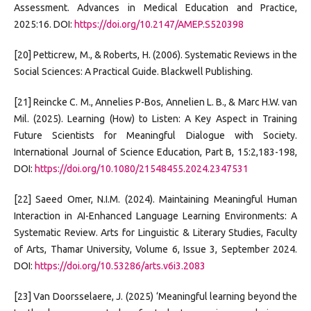
Assessment. Advances in Medical Education and Practice,
2025:16. DOI:
https://doi.org/10.2147/AMEP.S520398
[20] Petticrew, M., & Roberts, H. (2006). Systematic Reviews in the
Social Sciences: A Practical Guide. Blackwell Publishing.
[21] Reincke C. M., Annelies P-Bos, Annelien L. B., & Marc H.W. van
Mil. (2025). Learning (How) to Listen: A Key Aspect in Training
Future Scientists for Meaningful Dialogue with Society.
International Journal of Science Education, Part B, 15:2,183-198,
DOI:
https://doi.org/10.1080/21548455.2024.2347531
[22] Saeed Omer, N.I.M. (2024). Maintaining Meaningful Human
Interaction in AI-Enhanced Language Learning Environments: A
Systematic Review. Arts for Linguistic & Literary Studies, Faculty
of Arts, Thamar University, Volume 6, Issue 3, September 2024.
DOI:
https://doi.org/10.53286/arts.v6i3.2083
[23] Van Doorsselaere, J. (2025) ‘Meaningful learning beyond the