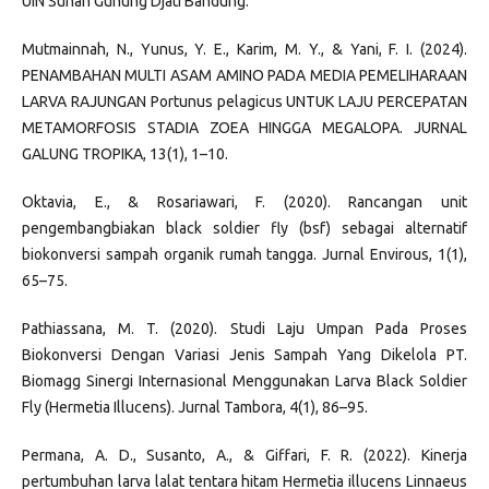
UIN Sunan Gunung Djati Bandung.
Mutmainnah, N., Yunus, Y. E., Karim, M. Y., & Yani, F. I. (2024).
PENAMBAHAN MULTI ASAM AMINO PADA MEDIA PEMELIHARAAN
LARVA RAJUNGAN Portunus pelagicus UNTUK LAJU PERCEPATAN
METAMORFOSIS STADIA ZOEA HINGGA MEGALOPA. JURNAL
GALUNG TROPIKA, 13(1), 1–10.
Oktavia, E., & Rosariawari, F. (2020). Rancangan unit
pengembangbiakan black soldier fly (bsf) sebagai alternatif
biokonversi sampah organik rumah tangga. Jurnal Envirous, 1(1),
65–75.
Pathiassana, M. T. (2020). Studi Laju Umpan Pada Proses
Biokonversi Dengan Variasi Jenis Sampah Yang Dikelola PT.
Biomagg Sinergi Internasional Menggunakan Larva Black Soldier
Fly (Hermetia Illucens). Jurnal Tambora, 4(1), 86–95.
Permana, A. D., Susanto, A., & Giffari, F. R. (2022). Kinerja
pertumbuhan larva lalat tentara hitam Hermetia illucens Linnaeus