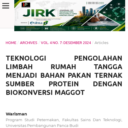
/
/
/
Articles
HOME
ARCHIVES
VOL. 4 NO. 7: DESEMBER 2024
TEKNOLOGI PENGOLAHAN
LIMBAH RUMAH TANGGA
MENJADI BAHAN PAKAN TERNAK
SUMBER PROTEIN DENGAN
BIOKONVERSI MAGGOT
Warisman
Program Studi Peternakan, Fakultas Sains Dan Teknologi,
Universitas Pembangunan Panca Budi