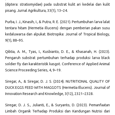
(diptera: stratiomyidae) pada substrat kulit ari kedelai dan kulit
pisang. Jurnal Agrikultura, 33(1), 13–24.
Purba, I. J., Kinasih, I., & Putra, R. E. (2021). Pertumbuhan larva lalat
tentara hitam (Hermetia illucens) dengan pemberian pakan susu
kedaluwarsa dan alpukat. Biotropika: Journal of Tropical Biology,
9(1), 88–95.
Qibtia, A. M., Tyas, I., Kusbianto, D. E., & Khasanah, H. (2023).
Pengaruh substrat pertumbuhan terhadap produksi larva black
soldier fly dan karakteristik kasgot. Conference of Applied Animal
Science Proceeding Series, 4, 9–19.
Siregar, A., & Siregar, D. J. S. (2024). NUTRITIONAL QUALITY OF
DUCK EGGS FEED WITH MAGGOTS (Hermetia Illucens). Journal of
Innovation Research and Knowledge, 3(12), 2321–2328.
Siregar, D. J. S., Julianti, E., & Suryanto, D. (2023). Pemanfaatan
Limbah Organik Terhadap Produksi dan Kandungan Nutrisi dari