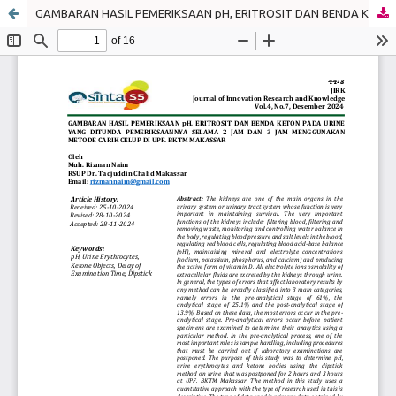
GAMBARAN HASIL PEMERIKSAAN pH, ERITROSIT DAN BENDA KETON PADA URINE YANG DITUNDA PEMERIKSAANNYA SELAMA 2 JAM DAN 3 JAM MENGGUNAKAN METODE CARIK CELUP DI UPF. BKTM MAKASSAR