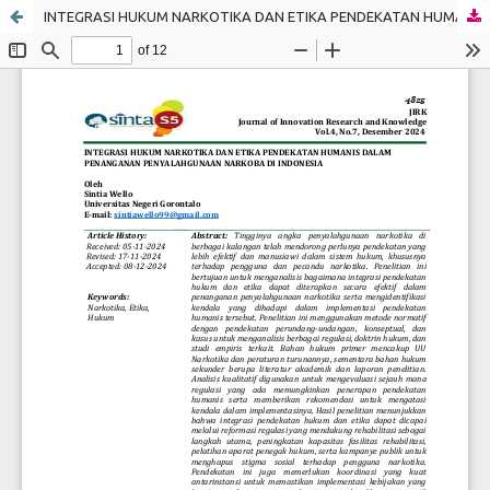
INTEGRASI HUKUM NARKOTIKA DAN ETIKA PENDEKATAN HUMANIS DALAM PENANGANAN PENYALAHGUNAAN NARKOBA DI INDONESIA