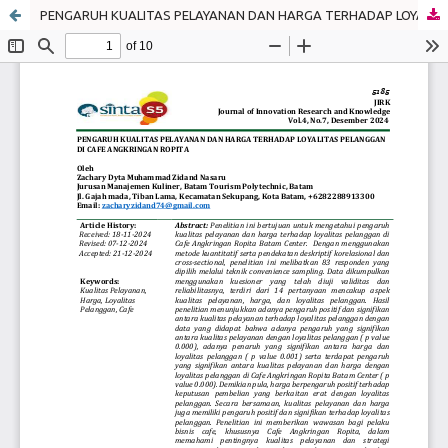
PENGARUH KUALITAS PELAYANAN DAN HARGA TERHADAP LOYALITAS PELANGGAN DI CAFE ANGKRINGAN ROPITA