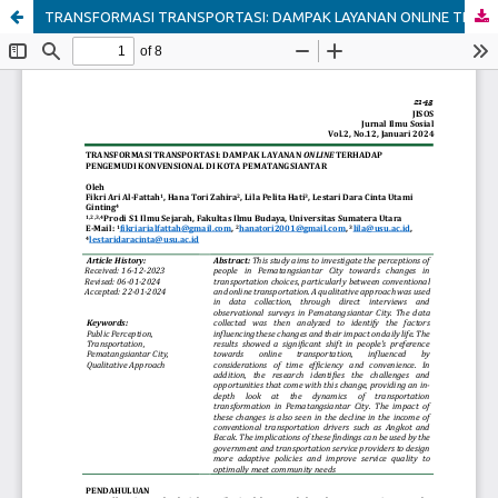
TRANSFORMASI TRANSPORTASI: DAMPAK LAYANAN ONLINE TERHADAP PENGEMUDI KONVENSIONAL DI KOTA PEMATANGSIANTAR