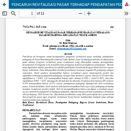
PENGARUH REVITALISASI PASAR TERHADAP PENDAPATAN PEDAGANG PASAR RUMAHTIGA KECAMATAN TELUK AMBON