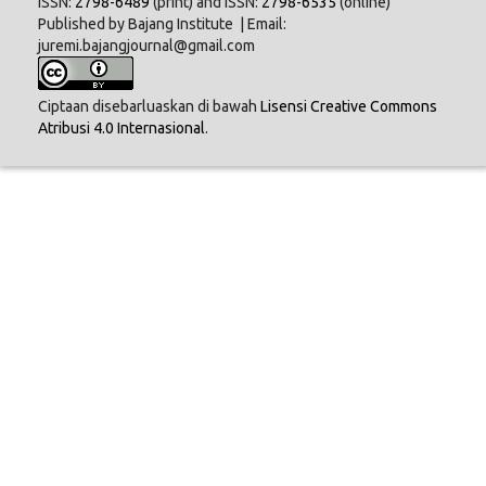
ISSN:
2798-6489
(print) and ISSN:
2798-6535
(online)
Published by Bajang Institute | Email:
juremi.bajangjournal@gmail.com
Ciptaan disebarluaskan di bawah
Lisensi Creative Commons
Atribusi 4.0 Internasional
.