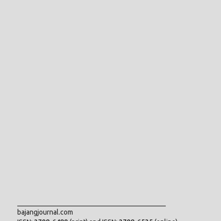
___________________________________________
bajangjournal.com