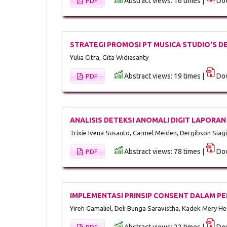
Abstract views: 16 times |
Dow
PDF
STRATEGI PROMOSI PT MUSICA STUDIO'S 
Yulia Citra, Gita Widiasanty
Abstract views: 19 times |
Dow
PDF
ANALISIS DETEKSI ANOMALI DIGIT LAPOR
Trixie Ivena Susanto, Carmel Meiden, Dergibson Siag
Abstract views: 78 times |
Dow
PDF
IMPLEMENTASI PRINSIP CONSENT DALAM PEL
Yireh Gamaliel, Deli Bunga Saravistha, Kadek Mery H