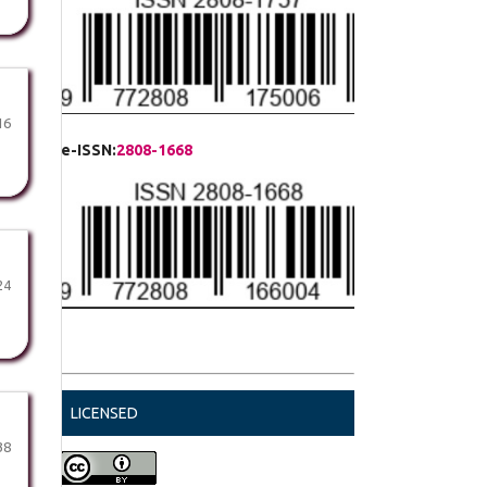
16
e-ISSN:
2808-1668
24
LICENSED
38