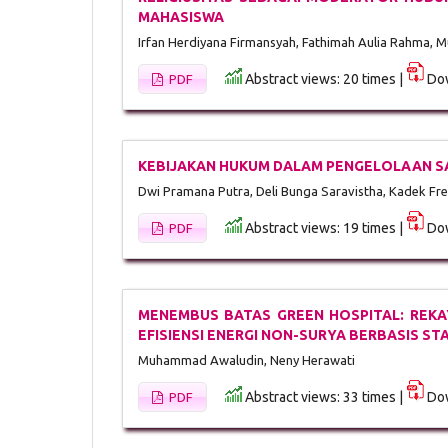
MAHASISWA
Irfan Herdiyana Firmansyah, Fathimah Aulia Rahma, 
Abstract views: 20 times |
Dow
PDF
KEBIJAKAN HUKUM DALAM PENGELOLAAN SAM
Dwi Pramana Putra, Deli Bunga Saravistha, Kadek Fr
Abstract views: 19 times |
Dow
PDF
MENEMBUS BATAS GREEN HOSPITAL: REKA
EFISIENSI ENERGI NON-SURYA BERBASIS ST
Muhammad Awaludin, Neny Herawati
Abstract views: 33 times |
Dow
PDF