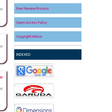
Peer Review Process
44
Open Access Policy
Copyright Notice
60
INDEXED
DU
66