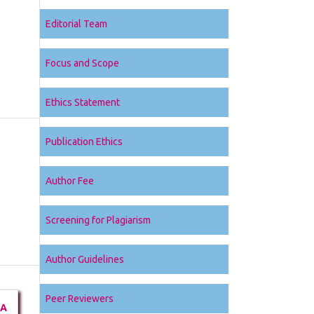
Editorial Team
Focus and Scope
Ethics Statement
Publication Ethics
Author Fee
Screening for Plagiarism
Author Guidelines
Peer Reviewers
DA