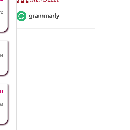
72
84
SI
96