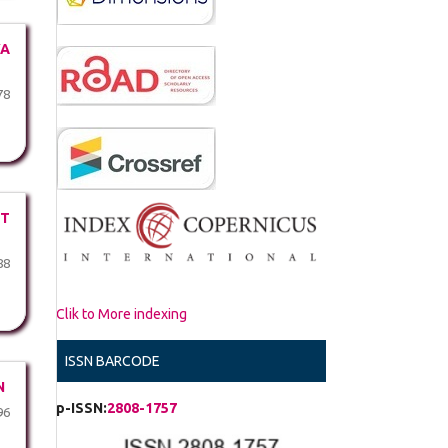
YA
78
PT
88
Clik to More indexing
ISSN BARCODE
N
p-ISSN:
2808-1757
96