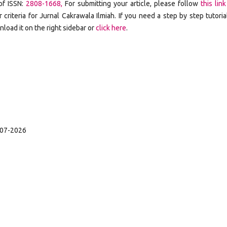
of ISSN:
2808-1668,
For submitting your article, please follow
this link
r criteria for Jurnal Cakrawala Ilmiah. If you need a step by step tutoria
load it on the right sidebar or
click here
.
-07-2026