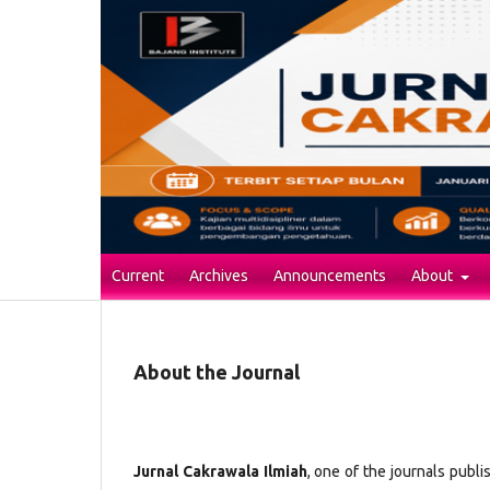
Current
Archives
Announcements
About
About the Journal
Jurnal Cakrawala Ilmiah
, one of the journals publ