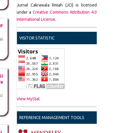
Jurnal Cakrawala Ilmiah (JCI) is licensed
under a
Creative Commons Attribution 4.0
International License
.
IF
VISITOR STATISTIC
46
SI
ia
62
View MyStat
REFERENCE MANAGEMENT TOOLS
AL