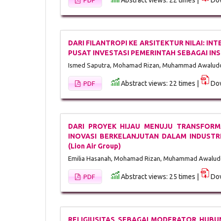
Abstract views: 22 times |
Dow
PDF
DARI FILANTROPI KE ARSITEKTUR NILAI: I
PUSAT INVESTASI PEMERINTAH SEBAGAI I
Ismed Saputra, Mohamad Rizan, Muhammad Awalud
Abstract views: 22 times |
Dow
PDF
DARI PROYEK HIJAU MENUJU TRANSFORMA
INOVASI BERKELANJUTAN DALAM INDUSTRI P
(Lion Air Group)
Emilia Hasanah, Mohamad Rizan, Muhammad Awalud
Abstract views: 25 times |
Dow
PDF
RELIGIUSITAS SEBAGAI MODERATOR HUB