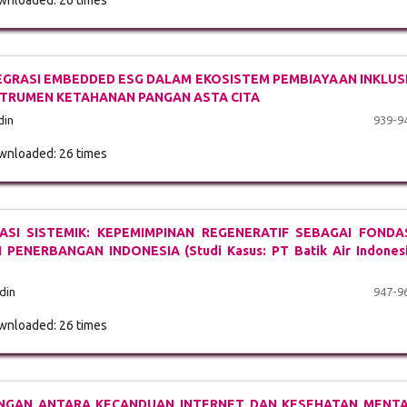
nloaded: 26 times
NTEGRASI EMBEDDED ESG DALAM EKOSISTEM PEMBIAYAAN INKLUS
NSTRUMEN KETAHANAN PANGAN ASTA CITA
din
939-9
nloaded: 26 times
SI SISTEMIK: KEPEMIMPINAN REGENERATIF SEBAGAI FONDA
ENERBANGAN INDONESIA (Studi Kasus: PT Batik Air Indones
din
947-9
nloaded: 26 times
UNGAN ANTARA KECANDUAN INTERNET DAN KESEHATAN MENT