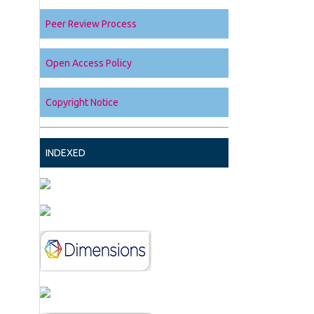
Peer Review Process
Open Access Policy
Copyright Notice
INDEXED