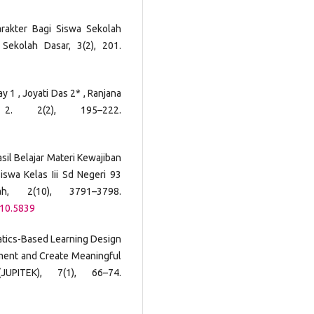
arakter Bagi Siswa Sekolah
 Sekolah Dasar, 3(2), 201.
Ray 1 , Joyati Das 2* , Ranjana
 2(2), 195–222.
sil Belajar Materi Kewajiban
swa Kelas Iii Sd Negeri 93
h, 2(10), 3791–3798.
i10.5839
matics-Based Learning Design
ment and Create Meaningful
JUPITEK), 7(1), 66–74.