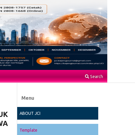
Search
Menu
UK
ABOUT JCI
WA
Template