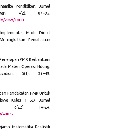
namika Pendidikan. Jurnal
kan, 4(2), 87–95.
icle/view/1800
). Implementasi Model Direct
k Meningkatkan Pemahaman
). Penerapan PMR Berbantuan
Pada Materi Operasi Hitung.
ation, 5(1), 39–49.
nerapan Pendekatan PMR Untuk
iswa Kelas 1 SD. Jurnal
r, 6(22), 14–24.
ew/40027
jaran Matematika Realistik