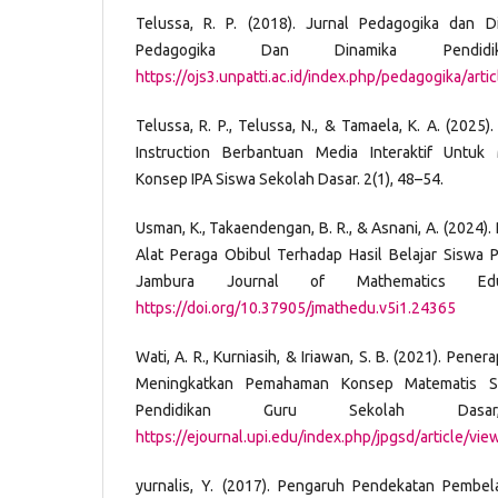
Telussa, R. P. (2018). Jurnal Pedagogika dan Di
Pedagogika Dan Dinamika Pendidi
https://ojs3.unpatti.ac.id/index.php/pedagogika/art
Telussa, R. P., Telussa, N., & Tamaela, K. A. (2025
Instruction Berbantuan Media Interaktif Untu
Konsep IPA Siswa Sekolah Dasar. 2(1), 48–54.
Usman, K., Takaendengan, B. R., & Asnani, A. (2024
Alat Peraga Obibul Terhadap Hasil Belajar Siswa 
Jambura Journal of Mathematics Educ
https://doi.org/10.37905/jmathedu.v5i1.24365
Wati, A. R., Kurniasih, & Iriawan, S. B. (2021). Pe
Meningkatkan Pemahaman Konsep Matematis S
Pendidikan Guru Sekolah Dasa
https://ejournal.upi.edu/index.php/jpgsd/article/vi
yurnalis, Y. (2017). Pengaruh Pendekatan Pembela