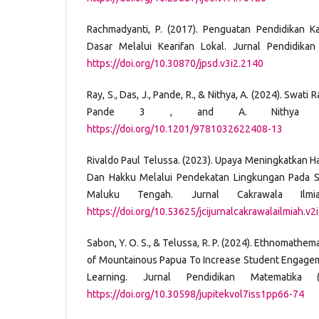
Rachmadyanti, P. (2017). Penguatan Pendidikan K
Dasar Melalui Kearifan Lokal. Jurnal Pendidikan
https://doi.org/10.30870/jpsd.v3i2.2140
Ray, S., Das, J., Pande, R., & Nithya, A. (2024). Swati 
Pande 3 , and A. Nithya 2.
https://doi.org/10.1201/9781032622408-13
Rivaldo Paul Telussa. (2023). Upaya Meningkatkan Ha
Dan Hakku Melalui Pendekatan Lingkungan Pada Si
Maluku Tengah. Jurnal Cakrawala Ilmia
https://doi.org/10.53625/jcijurnalcakrawalailmiah.v2
Sabon, Y. O. S., & Telussa, R. P. (2024). Ethnomathe
of Mountainous Papua To Increase Student Engage
Learning. Jurnal Pendidikan Matematika (
https://doi.org/10.30598/jupitekvol7iss1pp66-74