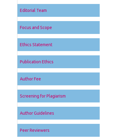
Editorial Team
Focus and Scope
Ethics Statement
Publication Ethics
Author Fee
Screening for Plagiarism
Author Guidelines
Peer Reviewers