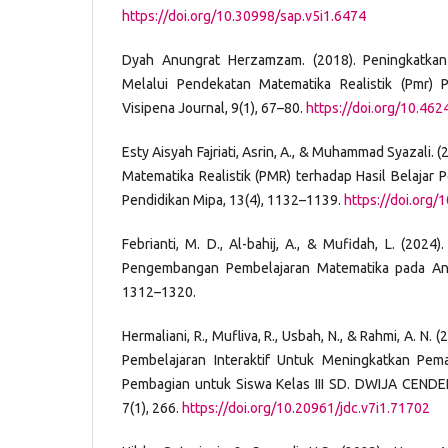
https://doi.org/10.30998/sap.v5i1.6474
Dyah Anungrat Herzamzam. (2018). Peningkatkan
Melalui Pendekatan Matematika Realistik (Pmr) 
Visipena Journal, 9(1), 67–80.
https://doi.org/10.462
Esty Aisyah Fajriati, Asrin, A., & Muhammad Syazali.
Matematika Realistik (PMR) terhadap Hasil Belajar Pe
Pendidikan Mipa, 13(4), 1132–1139.
https://doi.org/
Febrianti, M. D., Al-bahij, A., & Mufidah, L. (202
Pengembangan Pembelajaran Matematika pada Ana
1312–1320.
Hermaliani, R., Mufliva, R., Usbah, N., & Rahmi, A. 
Pembelajaran Interaktif Untuk Meningkatkan Pe
Pembagian untuk Siswa Kelas III SD. DWIJA CENDEK
7(1), 266.
https://doi.org/10.20961/jdc.v7i1.71702