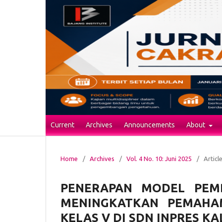
Current
Archives
Announcements
About
Home
/
Archives
/
Vol. 4 No. 10: Juni 2025
/
Articl
PENERAPAN MODEL PEMB
MENINGKATKAN PEMAHA
KELAS V DI SDN INPRES K