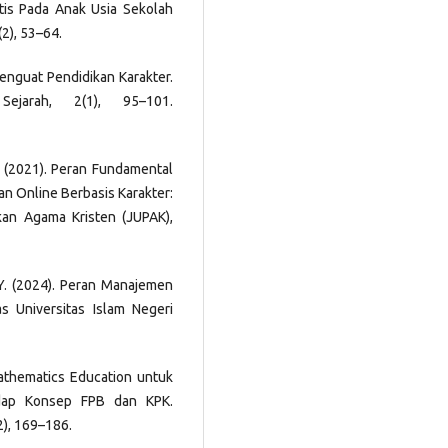
tis Pada Anak Usia Sekolah
(2), 53–64.
Penguat Pendidikan Karakter.
ejarah, 2(1), 95–101.
 S. (2021). Peran Fundamental
n Online Berbasis Karakter:
an Agama Kristen (JUPAK),
s, Y. (2024). Peran Manajemen
 Universitas Islam Negeri
Mathematics Education untuk
dap Konsep FPB dan KPK.
2), 169–186.