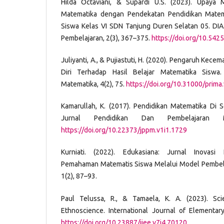
Hilda Octaviani, & Supardi U.S. (2023). Upaya M
Matematika dengan Pendekatan Pendidikan Matema
Siswa Kelas VI SDN Tanjung Duren Selatan 05. DIA
Pembelajaran, 2(3), 367–375.
https://doi.org/10.5425
Juliyanti, A., & Pujiastuti, H. (2020). Pengaruh Ke
Diri Terhadap Hasil Belajar Matematika Siswa.
Matematika, 4(2), 75.
https://doi.org/10.31000/prima
Kamarullah, K. (2017). Pendidikan Matematika Di S
Jurnal Pendidikan Dan Pembelajaran M
https://doi.org/10.22373/jppm.v1i1.1729
Kurniati. (2022). Edukasiana: Jurnal Inovasi 
Pemahaman Matematis Siswa Melalui Model Pembelaj
1(2), 87–93.
Paul Telussa, R., & Tamaela, K. A. (2023). S
Ethnoscience. International Journal of Elementar
https://doi.org/10.23887/ijee.v7i4.70120