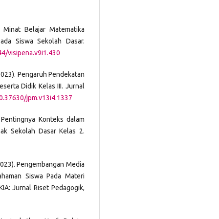
 Minat Belajar Matematika
Pada Siswa Sekolah Dasar.
44/visipena.v9i1.430
 (2023). Pengaruh Pendekatan
serta Didik Kelas III. Jurnal
10.37630/jpm.v13i4.1337
4). Pentingnya Konteks dalam
k Sekolah Dasar Kelas 2.
N. (2023). Pengembangan Media
mahaman Siswa Pada Materi
IA: Jurnal Riset Pedagogik,