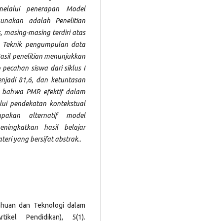
elalui penerapan Model
unakan adalah Penelitian
 masing-masing terdiri atas
i. Teknik pengumpulan data
Hasil penelitian menunjukkan
ecahan siswa dari siklus I
menjadi 81,6, dan ketuntasan
n bahwa PMR efektif dalam
i pendekatan kontekstual
akan alternatif model
ningkatkan hasil belajar
ri yang bersifat abstrak..
tahuan dan Teknologi dalam
kel Pendidikan), 5(1).