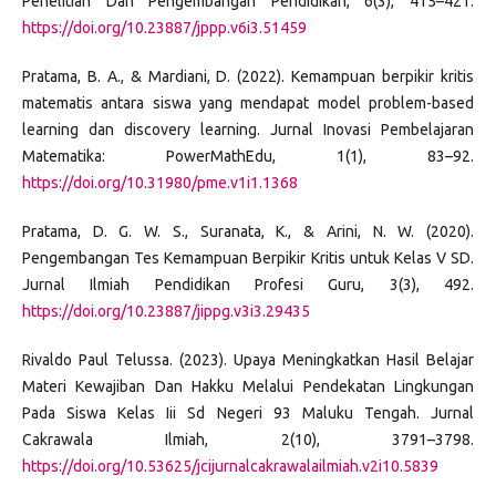
Penelitian Dan Pengembangan Pendidikan, 6(3), 415–421.
https://doi.org/10.23887/jppp.v6i3.51459
Pratama, B. A., & Mardiani, D. (2022). Kemampuan berpikir kritis
matematis antara siswa yang mendapat model problem-based
learning dan discovery learning. Jurnal Inovasi Pembelajaran
Matematika: PowerMathEdu, 1(1), 83–92.
https://doi.org/10.31980/pme.v1i1.1368
Pratama, D. G. W. S., Suranata, K., & Arini, N. W. (2020).
Pengembangan Tes Kemampuan Berpikir Kritis untuk Kelas V SD.
Jurnal Ilmiah Pendidikan Profesi Guru, 3(3), 492.
https://doi.org/10.23887/jippg.v3i3.29435
Rivaldo Paul Telussa. (2023). Upaya Meningkatkan Hasil Belajar
Materi Kewajiban Dan Hakku Melalui Pendekatan Lingkungan
Pada Siswa Kelas Iii Sd Negeri 93 Maluku Tengah. Jurnal
Cakrawala Ilmiah, 2(10), 3791–3798.
https://doi.org/10.53625/jcijurnalcakrawalailmiah.v2i10.5839