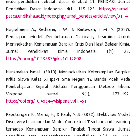
mutu pendidikan sekolah dasar di abad 21. PENDASI: Jurnal
Pendidikan Dasar Indonesia, 4(1), 115–125.
https://ejournal-
pasca.undiksha.ac.id/index.php/jurnal_pendas/article/view/3114
Nugrahaeni, A., Redhana, I. W., & Kartawan, I. M. A. (2017).
Penerapan Model Pembelajaran Discovery Learning Untuk
Meningkatkan Kemampuan Berpikir Kritis Dan Hasil Belajar Kimia.
Jurnal Pendidikan Kimia Indonesia, 1(1), 23.
https://doi.org/10.23887/jpk.v1i1.12808
Nurjamaliah Ismail. (2018). Meningkatkan Keterampilan Berpikir
Kritis Siswa Kelas Xi Ips-1 Sma Negeri 12 Banda Aceh Pada
Pembelajaran Sejarah Melalui Penggunaan Metode Inkuiri.
Visipena Journal, 9(1), 173–192.
https://doi.org/10.46244/visipena.v9i1.451
Paputungan, K., Mamu, H., & Katili, A. S. (2022). Efektivitas Model
Discovery Learning dan Model Contextual Teaching and Learning
terhadap Kemampuan Berpikir Tingkat Tinggi Siswa. Jurnal