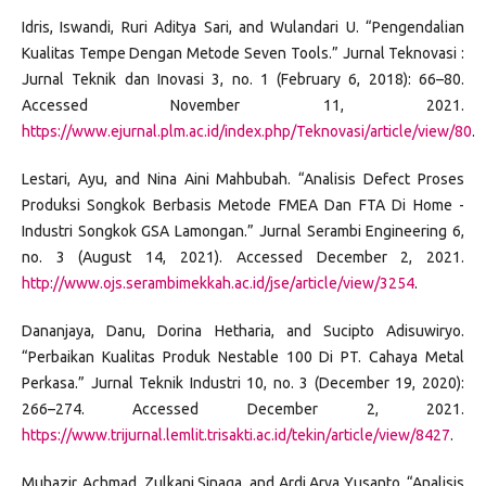
Idris, Iswandi, Ruri Aditya Sari, and Wulandari U. “Pengendalian
Kualitas Tempe Dengan Metode Seven Tools.” Jurnal Teknovasi :
Jurnal Teknik dan Inovasi 3, no. 1 (February 6, 2018): 66–80.
Accessed November 11, 2021.
https://www.ejurnal.plm.ac.id/index.php/Teknovasi/article/view/80
.
Lestari, Ayu, and Nina Aini Mahbubah. “Analisis Defect Proses
Produksi Songkok Berbasis Metode FMEA Dan FTA Di Home -
Industri Songkok GSA Lamongan.” Jurnal Serambi Engineering 6,
no. 3 (August 14, 2021). Accessed December 2, 2021.
http://www.ojs.serambimekkah.ac.id/jse/article/view/3254
.
Dananjaya, Danu, Dorina Hetharia, and Sucipto Adisuwiryo.
“Perbaikan Kualitas Produk Nestable 100 Di PT. Cahaya Metal
Perkasa.” Jurnal Teknik Industri 10, no. 3 (December 19, 2020):
266–274. Accessed December 2, 2021.
https://www.trijurnal.lemlit.trisakti.ac.id/tekin/article/view/8427
.
Muhazir, Achmad, Zulkani Sinaga, and Ardi Arya Yusanto. “Analisis