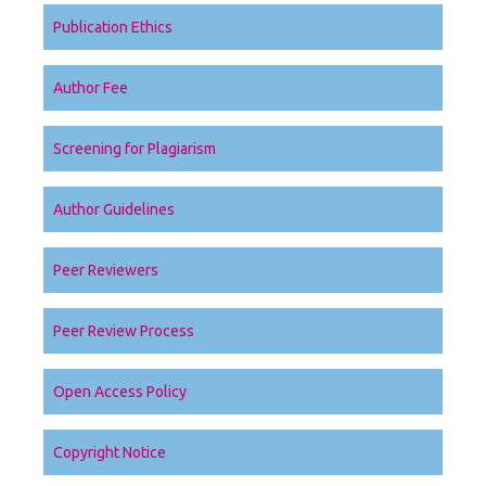
Publication Ethics
Author Fee
Screening for Plagiarism
Author Guidelines
Peer Reviewers
Peer Review Process
Open Access Policy
Copyright Notice