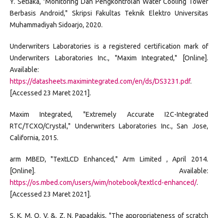
Y. Setiaka, "Monitoring Dan Pengkontrolan Water Cooling Tower
Berbasis Android," Skripsi Fakultas Teknik Elektro Universitas
Muhammadiyah Sidoarjo, 2020.
Underwriters Laboratories is a registered certification mark of
Underwriters Laboratories Inc., "Maxim Integrated," [Online].
Available:
https://datasheets.maximintegrated.com/en/ds/DS3231.pdf
.
[Accessed 23 Maret 2021].
Maxim Integrated, "Extremely Accurate I2C-Integrated
RTC/TCXO/Crystal," Underwriters Laboratories Inc., San Jose,
California, 2015.
arm MBED, "TextLCD Enhanced," Arm Limited , April 2014.
[Online]. Available:
https://os.mbed.com/users/wim/notebook/textlcd-enhanced/
.
[Accessed 23 Maret 2021].
S. K. M. O. V. &. Z. N. Papadakis, "The appropriateness of scratch