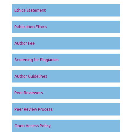
Ethics Statement
Publication Ethics
Author Fee
Screening for Plagiarism
Author Guidelines
Peer Reviewers
Peer Review Process
Open Access Policy