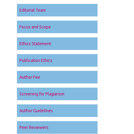
Editorial Team
Focus and Scope
Ethics Statement
Publication Ethics
Author Fee
Screening for Plagiarism
Author Guidelines
Peer Reviewers