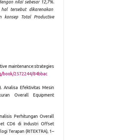
engan nilai sebesar 12,7%.
hal tersebut dikarenakan
 konsep Total Productive
uctive maintenance:strategies
org/book/2572244/84bbac
). Analisa Efektivitas Mesin
uran Overall Equipment
Analisis Perhitungan Overall
et CD6 di Industri Offset
ologi Terapan (RITEKTRA), 1–