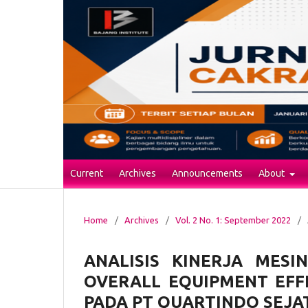
Current
Archives
Announcements
About
Home
/
Archives
/
Vol. 2 No. 1: September 2022
/
ANALISIS KINERJA ME
OVERALL EQUIPMENT EFFE
PADA PT QUARTINDO SEJA