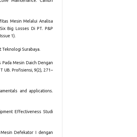
uctive Maintenance. Cambri
ifitas Mesin Melalui Analisa
x Big Losses Di PT. P&P
Issue 1).
ut Teknologi Surabaya.
itas Pada Mesin Daich Dengan
 UB. Profisiensi, 9(2), 271–
damentals and applications.
uipment Effectiveness Studi
ja Mesin Defekator I dengan