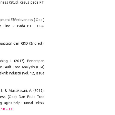
ess (Studi Kasus pada PT.
uipment Effectiveness ( Oee )
en Line 7 Pada PT . UPA.
ualitatif dan R&D (2nd ed.).
mbing, I. (2017). Penerapan
 Fault Tree Analysis (FTA)
nik Industri (Vol. 12, Issue
I., & Mustikasari, A. (2017).
ess (Oee) Dan Fault Tree
. J@ti Undip : Jurnal Teknik
.2.105-118