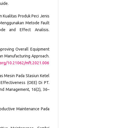
uide.
an Kualitas Produk Peci Jenis
 Menggunakan Metode Fault
de and Effect Analisis.
Improving Overall Equipment
ean Manufacturing Approach.
i.org/10.21062/mft.2021.006
vitas Mesin Pada Stasiun Ketel
ffectiveness (OEE) Di PT.
 and Management, 16(2), 36–
Productive Maintenance Pada