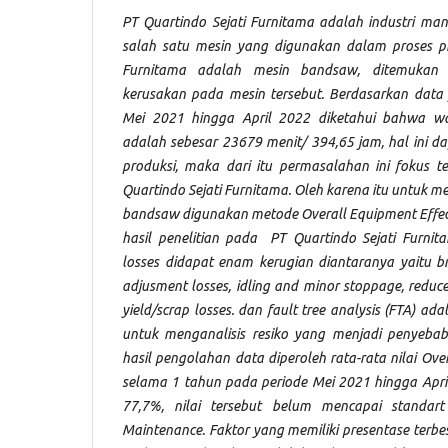
PT Quartindo Sejati Furnitama adalah industri manu
salah satu mesin yang digunakan dalam proses pr
Furnitama adalah mesin bandsaw, ditemukan k
kerusakan pada mesin tersebut. Berdasarkan data
Mei 2021 hingga April 2022 diketahui bahwa w
adalah sebesar 23679 menit/ 394,65 jam, hal ini 
produksi, maka dari itu permasalahan ini fokus 
Quartindo Sejati Furnitama. Oleh karena itu untuk m
bandsaw digunakan metode Overall Equipment Effec
hasil penelitian pada PT Quartindo Sejati Furni
losses didapat enam kerugian diantaranya yaitu b
adjusment losses, idling and minor stoppage, reduce 
yield/scrap losses. dan fault tree analysis (FTA) 
untuk menganalisis resiko yang menjadi penyebab
hasil pengolahan data diperoleh rata-rata nilai Ove
selama 1 tahun pada periode Mei 2021 hingga April
77,7%, nilai tersebut belum mencapai standart
Maintenance. Faktor yang memiliki presentase terbesa