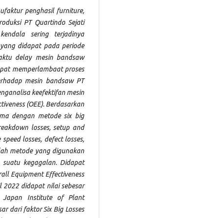
faktur penghasil furniture,
oduksi PT Quartindo Sejati
endala sering terjadinya
 yang didapat pada periode
aktu delay mesin bandsaw
dapat memperlambaat proses
terhadap mesin bandsaw PT
enganalisa keefektifan mesin
tiveness (OEE). Berdasarkan
tama dengan metode six big
reakdown losses, setup and
speed losses, defect losses,
adalah metode yang digunakan
 suatu kegagalan. Didapat
rall Equipment Effectiveness
 2022 didapat nilai sebesar
 Japan Institute of Plant
r dari faktor Six Big Losses