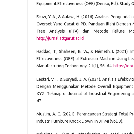
Equipment Effectiveness (OEE) (Denso, Ed.). Study G
Fauzi, Y. A., & Aulawi, H. (2016). Analisis Pengendali
Overset Yang Cacat di PD. Panduan Illahi Dengan
Tree Analysis (FTA) dan Metode Failure Mo
http://jurnal.sttgarut.ac.id
Haddad, T., Shaheen, B. W., & Németh, I. (2021). 
Effectiveness (OEE) of Extrusion Machine Using L
Manufacturing Technology, 21(1), 56–64.
https://do
Lestari, V. I., & Suryadi, J. A. (2021). Analisis Efekti
Dengan Menggunakan Metode Overall Equipment E
XYZ. Tekmapro: Journal of Industrial Engineering
47.
Muslim, A. C. (2021). Perancangan Strategi Total 
Industri Furniture Knock Down. In JITMI (Vol. 3).