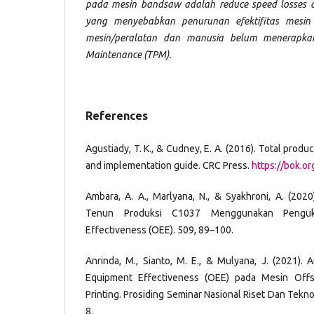
pada mesin bandsaw adalah reduce speed losses d
yang menyebabkan penurunan efektifitas mesin 
mesin/peralatan dan manusia belum menerapkan
Maintenance (TPM).
References
Agustiady, T. K., & Cudney, E. A. (2016). Total prod
and implementation guide. CRC Press.
https://bok.
Ambara, A. A., Marlyana, N., & Syakhroni, A. (2020
Tenun Produksi C1037 Menggunakan Penguk
Effectiveness (OEE). 509, 89–100.
Anrinda, M., Sianto, M. E., & Mulyana, J. (2021). 
Equipment Effectiveness (OEE) pada Mesin Offs
Printing. Prosiding Seminar Nasional Riset Dan Tekn
8.