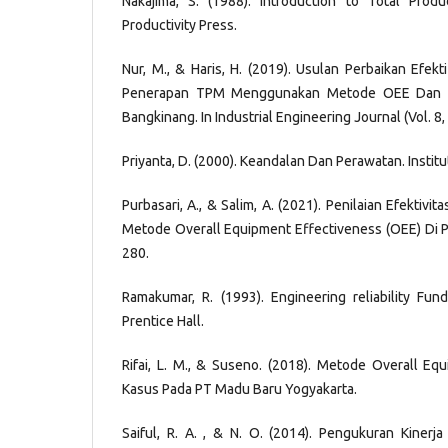
Nakajima, S. (1988). Introduction to Total Prod
Productivity Press.
Nur, M., & Haris, H. (2019). Usulan Perbaikan Efekt
Penerapan TPM Menggunakan Metode OEE Dan Si
Bangkinang. In Industrial Engineering Journal (Vol. 8, 
Priyanta, D. (2000). Keandalan Dan Perawatan. Instit
Purbasari, A., & Salim, A. (2021). Penilaian Efektiv
Metode Overall Equipment Effectiveness (OEE) Di PT
280.
Ramakumar, R. (1993). Engineering reliability Fun
Prentice Hall.
Rifai, L. M., & Suseno. (2018). Metode Overall Eq
Kasus Pada PT Madu Baru Yogyakarta.
Saiful, R. A. , & N. O. (2014). Pengukuran Kiner