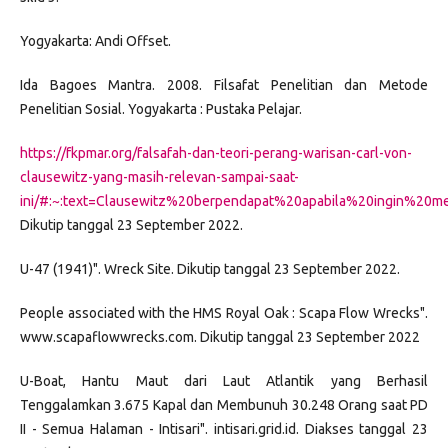
Yogyakarta: Andi Offset.
Ida Bagoes Mantra. 2008. Filsafat Penelitian dan Metode
Penelitian Sosial. Yogyakarta : Pustaka Pelajar.
https://fkpmar.org/falsafah-dan-teori-perang-warisan-carl-von-
clausewitz-yang-masih-relevan-sampai-saat-
ini/#:~:text=Clausewitz%20berpendapat%20apabila%20ingin%20
Dikutip tanggal 23 September 2022.
U-47 (1941)". Wreck Site. Dikutip tanggal 23 September 2022.
People associated with the HMS Royal Oak : Scapa Flow Wrecks".
www.scapaflowwrecks.com. Dikutip tanggal 23 September 2022
U-Boat, Hantu Maut dari Laut Atlantik yang Berhasil
Tenggalamkan 3.675 Kapal dan Membunuh 30.248 Orang saat PD
II - Semua Halaman - Intisari". intisari.grid.id. Diakses tanggal 23