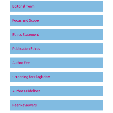
Editorial Team
Focus and Scope
Ethics Statement
Publication Ethics
Author Fee
Screening for Plagiarism
Author Guidelines
Peer Reviewers