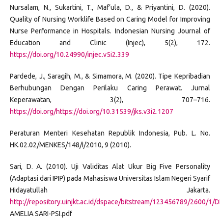
Nursalam, N., Sukartini, T., Maf’ula, D., & Priyantini, D. (2020).
Quality of Nursing Worklife Based on Caring Model for Improving
Nurse Performance in Hospitals. Indonesian Nursing Journal of
Education and Clinic (Injec), 5(2), 172.
https://doi.org/10.24990/injec.v5i2.339
Pardede, J., Saragih, M., & Simamora, M. (2020). Tipe Kepribadian
Berhubungan Dengan Perilaku Caring Perawat. Jurnal
Keperawatan, 3(2), 707–716.
https://doi.org/https://doi.org/10.31539/jks.v3i2.1207
Peraturan Menteri Kesehatan Republik Indonesia, Pub. L. No.
HK.02.02/MENKES/148/I/2010, 9 (2010).
Sari, D. A. (2010). Uji Validitas Alat Ukur Big Five Personality
(Adaptasi dari IPIP) pada Mahasiswa Universitas Islam Negeri Syarif
Hidayatullah Jakarta.
http://repository.uinjkt.ac.id/dspace/bitstream/123456789/2600/1/
AMELIA SARI-PSI.pdf