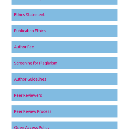
Ethics Statement
Publication Ethics
Author Fee
Screening for Plagiarism
Author Guidelines
Peer Reviewers
Peer Review Process
Open Access Policy