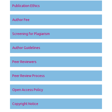
Publication Ethics
Author Fee
Screening for Plagiarism
Author Guidelines
Peer Reviewers
Peer Review Process
Open Access Policy
Copyright Notice