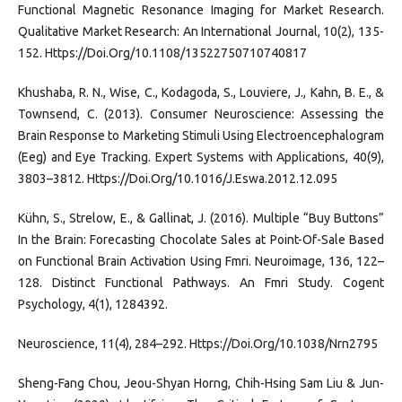
Functional Magnetic Resonance Imaging for Market Research.
Qualitative Market Research: An International Journal, 10(2), 135-
152. Https://Doi.Org/10.1108/13522750710740817
Khushaba, R. N., Wise, C., Kodagoda, S., Louviere, J., Kahn, B. E., &
Townsend, C. (2013). Consumer Neuroscience: Assessing the
Brain Response to Marketing Stimuli Using Electroencephalogram
(Eeg) and Eye Tracking. Expert Systems with Applications, 40(9),
3803–3812. Https://Doi.Org/10.1016/J.Eswa.2012.12.095
Kühn, S., Strelow, E., & Gallinat, J. (2016). Multiple “Buy Buttons”
In the Brain: Forecasting Chocolate Sales at Point-Of-Sale Based
on Functional Brain Activation Using Fmri. Neuroimage, 136, 122–
128. Distinct Functional Pathways. An Fmri Study. Cogent
Psychology, 4(1), 1284392.
Neuroscience, 11(4), 284–292. Https://Doi.Org/10.1038/Nrn2795
Sheng-Fang Chou, Jeou-Shyan Horng, Chih-Hsing Sam Liu & Jun-