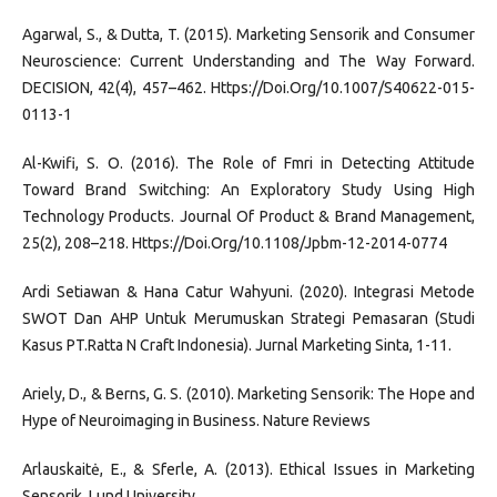
Agarwal, S., & Dutta, T. (2015). Marketing Sensorik and Consumer
Neuroscience: Current Understanding and The Way Forward.
DECISION, 42(4), 457–462. Https://Doi.Org/10.1007/S40622-015-
0113-1
Al-Kwifi, S. O. (2016). The Role of Fmri in Detecting Attitude
Toward Brand Switching: An Exploratory Study Using High
Technology Products. Journal Of Product & Brand Management,
25(2), 208–218. Https://Doi.Org/10.1108/Jpbm-12-2014-0774
Ardi Setiawan & Hana Catur Wahyuni. (2020). Integrasi Metode
SWOT Dan AHP Untuk Merumuskan Strategi Pemasaran (Studi
Kasus PT.Ratta N Craft Indonesia). Jurnal Marketing Sinta, 1-11.
Ariely, D., & Berns, G. S. (2010). Marketing Sensorik: The Hope and
Hype of Neuroimaging in Business. Nature Reviews
Arlauskaitė, E., & Sferle, A. (2013). Ethical Issues in Marketing
Sensorik. Lund University.