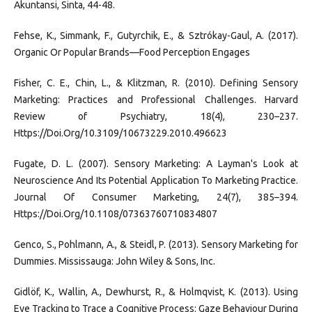
Akuntansi, Sinta, 44-48.
Fehse, K., Simmank, F., Gutyrchik, E., & Sztrókay-Gaul, A. (2017).
Organic Or Popular Brands—Food Perception Engages
Fisher, C. E., Chin, L., & Klitzman, R. (2010). Defining Sensory
Marketing: Practices and Professional Challenges. Harvard
Review of Psychiatry, 18(4), 230–237.
Https://Doi.Org/10.3109/10673229.2010.496623
Fugate, D. L. (2007). Sensory Marketing: A Layman's Look at
Neuroscience And Its Potential Application To Marketing Practice.
Journal Of Consumer Marketing, 24(7), 385–394.
Https://Doi.Org/10.1108/07363760710834807
Genco, S., Pohlmann, A., & Steidl, P. (2013). Sensory Marketing for
Dummies. Mississauga: John Wiley & Sons, Inc.
Gidlöf, K., Wallin, A., Dewhurst, R., & Holmqvist, K. (2013). Using
Eye Tracking to Trace a Cognitive Process: Gaze Behaviour During