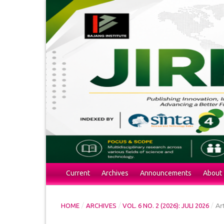
Current
Archives
Announcements
About
/
/
/
Ar
HOME
ARCHIVES
VOL. 6 NO. 2 (2026): JULI 2026