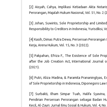
[2] Aisyah, Cahya, Implikasi Ketiadaan Akta Notar
Perorangan, Majalah Hukum Nasional, Vol. 51, No. 2 (
[3] Johan, Suwinto, Sole Proprietorship and Limited
Responsibility to Creditors in Indonesia, Yurisdiksi, Vo
[4] Kasih, Dimas Putra Dewa, Perseroan Peroranga
Kerja, Arena Hukum, Vol. 15, No. 3 (2022).
[5] Pakpahan, Efriza F., The Existence of Sole Prop
after the Job Creation Act, International Journal of
(2021).
[6] Putri, Aliza Madina, & Paramita Prananingtyas, E
of Sole Proprietorship in Indonesia, Diponegoro Law R
[7] Surbakti, Ilham Simpar Tuah, Halifa Syavina
Pendirian Perseroan Perorangan sebagai Badan H
Kecil, Al-Zayn: Jurnal Ilmu Sosial & Hukum, Vol. 4, No.