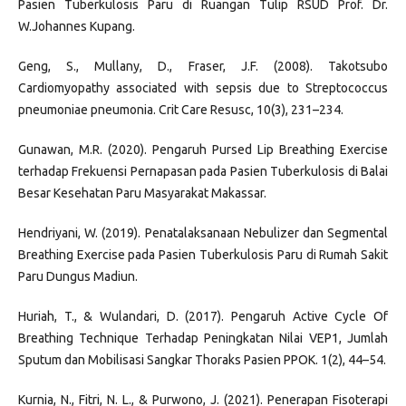
Pasien Tuberkulosis Paru di Ruangan Tulip RSUD Prof. Dr.
W.Johannes Kupang.
Geng, S., Mullany, D., Fraser, J.F. (2008). Takotsubo
Cardiomyopathy associated with sepsis due to Streptococcus
pneumoniae pneumonia. Crit Care Resusc, 10(3), 231–234.
Gunawan, M.R. (2020). Pengaruh Pursed Lip Breathing Exercise
terhadap Frekuensi Pernapasan pada Pasien Tuberkulosis di Balai
Besar Kesehatan Paru Masyarakat Makassar.
Hendriyani, W. (2019). Penatalaksanaan Nebulizer dan Segmental
Breathing Exercise pada Pasien Tuberkulosis Paru di Rumah Sakit
Paru Dungus Madiun.
Huriah, T., & Wulandari, D. (2017). Pengaruh Active Cycle Of
Breathing Technique Terhadap Peningkatan Nilai VEP1, Jumlah
Sputum dan Mobilisasi Sangkar Thoraks Pasien PPOK. 1(2), 44–54.
Kurnia, N., Fitri, N. L., & Purwono, J. (2021). Penerapan Fisoterapi