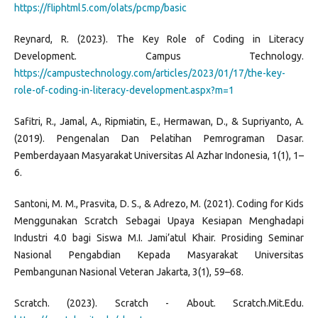
https://fliphtml5.com/olats/pcmp/basic
Reynard, R. (2023). The Key Role of Coding in Literacy
Development. Campus Technology.
https://campustechnology.com/articles/2023/01/17/the-key-
role-of-coding-in-literacy-development.aspx?m=1
Safitri, R., Jamal, A., Ripmiatin, E., Hermawan, D., & Supriyanto, A.
(2019). Pengenalan Dan Pelatihan Pemrograman Dasar.
Pemberdayaan Masyarakat Universitas Al Azhar Indonesia, 1(1), 1–
6.
Santoni, M. M., Prasvita, D. S., & Adrezo, M. (2021). Coding for Kids
Menggunakan Scratch Sebagai Upaya Kesiapan Menghadapi
Industri 4.0 bagi Siswa M.I. Jami’atul Khair. Prosiding Seminar
Nasional Pengabdian Kepada Masyarakat Universitas
Pembangunan Nasional Veteran Jakarta, 3(1), 59–68.
Scratch. (2023). Scratch - About. Scratch.Mit.Edu.