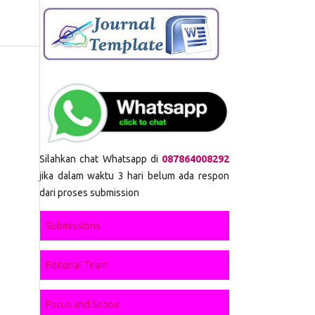
Silahkan chat Whatsapp di
087864008292
jika dalam waktu 3 hari belum ada respon
dari proses submission
Submissions
Editorial Team
Focus and Scope