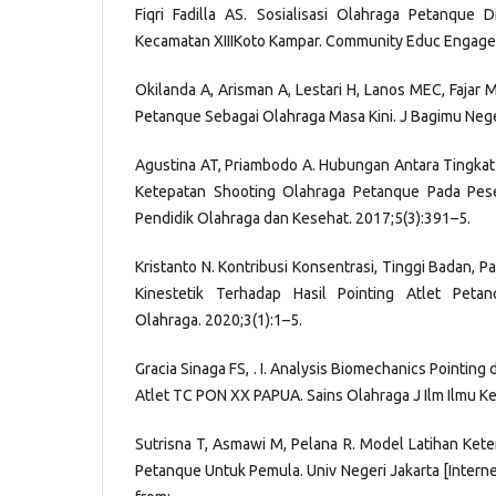
Fiqri Fadilla AS. Sosialisasi Olahraga Petanque 
Kecamatan XIIIKoto Kampar. Community Educ Engagem
Okilanda A, Arisman A, Lestari H, Lanos MEC, Fajar M, 
Petanque Sebagai Olahraga Masa Kini. J Bagimu Nege
Agustina AT, Priambodo A. Hubungan Antara Tingkat
Ketepatan Shooting Olahraga Petanque Pada Pes
Pendidik Olahraga dan Kesehat. 2017;5(3):391–5.
Kristanto N. Kontribusi Konsentrasi, Tinggi Badan, 
Kinestetik Terhadap Hasil Pointing Atlet Peta
Olahraga. 2020;3(1):1–5.
Gracia Sinaga FS, . I. Analysis Biomechanics Pointin
Atlet TC PON XX PAPUA. Sains Olahraga J Ilm Ilmu Ke
Sutrisna T, Asmawi M, Pelana R. Model Latihan Ket
Petanque Untuk Pemula. Univ Negeri Jakarta [Internet