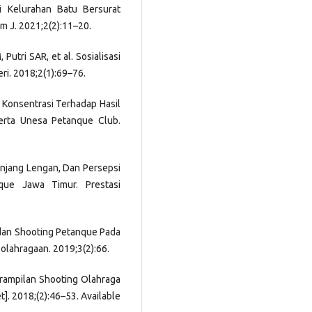
Di Kelurahan Batu Bersurat
 J. 2021;2(2):11–20.
Putri SAR, et al. Sosialisasi
ri. 2018;2(1):69–76.
 Konsentrasi Terhadap Hasil
erta Unesa Petanque Club.
Panjang Lengan, Dan Persepsi
nque Jawa Timur. Prestasi
g dan Shooting Petanque Pada
olahragaan. 2019;3(2):66.
erampilan Shooting Olahraga
]. 2018;(2):46–53. Available