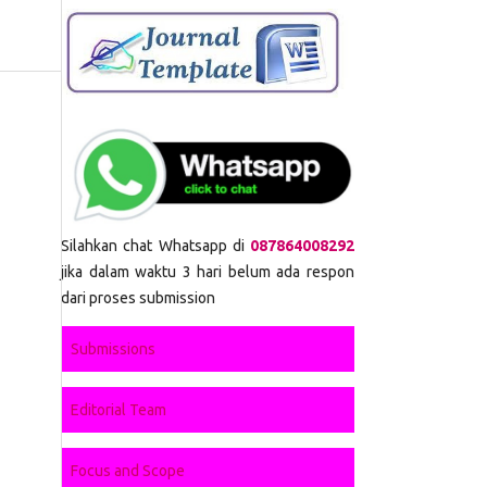
Silahkan chat Whatsapp di
087864008292
jika dalam waktu 3 hari belum ada respon
dari proses submission
Submissions
Editorial Team
Focus and Scope