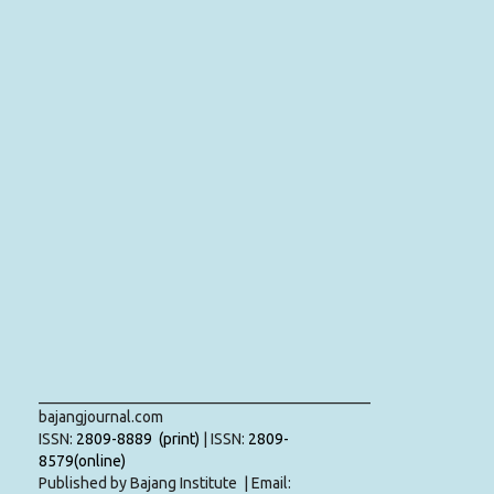
___________________________________________
bajangjournal.com
ISSN:
2809-8889 (print)
| ISSN:
2809-
8579(online)
Published by Bajang Institute | Email: