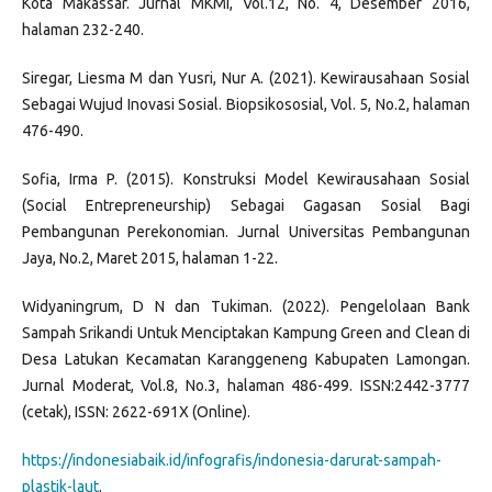
Kota Makassar. Jurnal MKMI, Vol.12, No. 4, Desember 2016,
halaman 232-240.
Siregar, Liesma M dan Yusri, Nur A. (2021). Kewirausahaan Sosial
Sebagai Wujud Inovasi Sosial. Biopsikososial, Vol. 5, No.2, halaman
476-490.
Sofia, Irma P. (2015). Konstruksi Model Kewirausahaan Sosial
(Social Entrepreneurship) Sebagai Gagasan Sosial Bagi
Pembangunan Perekonomian. Jurnal Universitas Pembangunan
Jaya, No.2, Maret 2015, halaman 1-22.
Widyaningrum, D N dan Tukiman. (2022). Pengelolaan Bank
Sampah Srikandi Untuk Menciptakan Kampung Green and Clean di
Desa Latukan Kecamatan Karanggeneng Kabupaten Lamongan.
Jurnal Moderat, Vol.8, No.3, halaman 486-499. ISSN:2442-3777
(cetak), ISSN: 2622-691X (Online).
https://indonesiabaik.id/infografis/indonesia-darurat-sampah-
plastik-laut
.