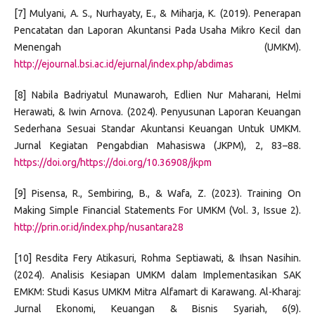
[7] Mulyani, A. S., Nurhayaty, E., & Miharja, K. (2019). Penerapan
Pencatatan dan Laporan Akuntansi Pada Usaha Mikro Kecil dan
Menengah (UMKM).
http://ejournal.bsi.ac.id/ejurnal/index.php/abdimas
[8] Nabila Badriyatul Munawaroh, Edlien Nur Maharani, Helmi
Herawati, & Iwin Arnova. (2024). Penyusunan Laporan Keuangan
Sederhana Sesuai Standar Akuntansi Keuangan Untuk UMKM.
Jurnal Kegiatan Pengabdian Mahasiswa (JKPM), 2, 83–88.
https://doi.org/https://doi.org/10.36908/jkpm
[9] Pisensa, R., Sembiring, B., & Wafa, Z. (2023). Training On
Making Simple Financial Statements For UMKM (Vol. 3, Issue 2).
http://prin.or.id/index.php/nusantara28
[10] Resdita Fery Atikasuri, Rohma Septiawati, & Ihsan Nasihin.
(2024). Analisis Kesiapan UMKM dalam Implementasikan SAK
EMKM: Studi Kasus UMKM Mitra Alfamart di Karawang. Al-Kharaj:
Jurnal Ekonomi, Keuangan & Bisnis Syariah, 6(9).