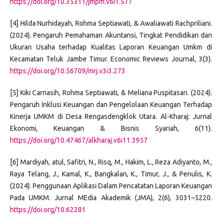
https://doi.org/10.35311/jmpm.v6i1.577
[4] Hilda Nurhidayah, Rohma Septiawati, & Awaliawati Rachpriliani.
(2024). Pengaruh Pemahaman Akuntansi, Tingkat Pendidikan dan
Ukuran Usaha terhadap Kualitas Laporan Keuangan Umkm di
Kecamatan Teluk Jambe Timur. Economic Reviews Journal, 3(3).
https://doi.org/10.56709/mrj.v3i3.273
[5] Kiki Carnasih, Rohma Septiawati, & Meliana Puspitasari. (2024).
Pengaruh Inklusi Keuangan dan Pengelolaan Keuangan Terhadap
Kinerja UMKM di Desa Rengasdengklok Utara. Al-Kharaj: Jurnal
Ekonomi, Keuangan & Bisnis Syariah, 6(11).
https://doi.org/10.47467/alkharaj.v6i11.3957
[6] Mardiyah, atul, Safitri, N., Risq, M., Hakim, L., Reza Adiyanto, M.,
Raya Telang, J., Kamal, K., Bangkalan, K., Timur, J., & Penulis, K.
(2024). Penggunaan Aplikasi Dalam Pencatatan Laporan Keuangan
Pada UMKM. Jurnal MEdia Akademik (JMA), 2(6), 3031–5220.
https://doi.org/10.62281