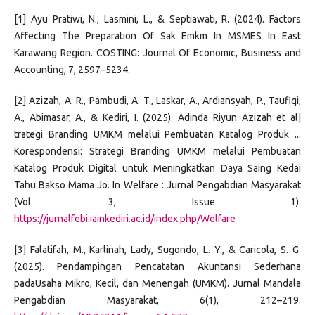
[1] Ayu Pratiwi, N., Lasmini, L., & Septiawati, R. (2024). Factors
Affecting The Preparation Of Sak Emkm In MSMES In East
Karawang Region. COSTING: Journal Of Economic, Business and
Accounting, 7, 2597–5234.
[2] Azizah, A. R., Pambudi, A. T., Laskar, A., Ardiansyah, P., Taufiqi,
A., Abimasar, A., & Kediri, I. (2025). Adinda Riyun Azizah et al|
trategi Branding UMKM melalui Pembuatan Katalog Produk ...
Korespondensi: Strategi Branding UMKM melalui Pembuatan
Katalog Produk Digital untuk Meningkatkan Daya Saing Kedai
Tahu Bakso Mama Jo. In Welfare : Jurnal Pengabdian Masyarakat
(Vol. 3, Issue 1).
https://jurnalfebi.iainkediri.ac.id/index.php/Welfare
[3] Falatifah, M., Karlinah, Lady, Sugondo, L. Y., & Caricola, S. G.
(2025). Pendampingan Pencatatan Akuntansi Sederhana
padaUsaha Mikro, Kecil, dan Menengah (UMKM). Jurnal Mandala
Pengabdian Masyarakat, 6(1), 212–219.