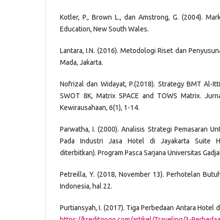
Kotler, P., Brown L., dan Amstrong, G. (2004). Mar
Education, New South Wales.
Lantara, I.N. (2016). Metodologi Riset dan Penyusun
Mada, Jakarta.
Nofrizal dan Widayat, P.(2018). Strategy BMT Al-Itt
SWOT 8K, Matrix SPACE and TOWS Matrix. Jurna
Kewirausahaan, 6(1), 1-14.
Parwatha, I. (2000). Analisis Strategi Pemasaran 
Pada Industri Jasa Hotel di Jayakarta Suite H
diterbitkan). Program Pasca Sarjana Universitas Gadj
Petreilla, Y. (2018, November 13). Perhotelan Butu
Indonesia, hal 22.
Purtiansyah, I. (2017). Tiga Perbedaan Antara Hotel 
https://kreditgogo.com/artikel/Traveling/3-Perbeda