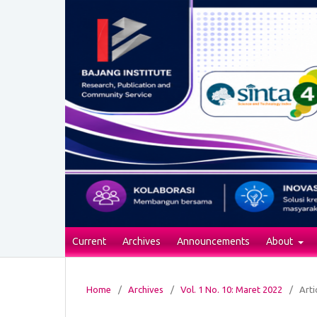
Current
Archives
Announcements
About
Home
/
Archives
/
Vol. 1 No. 10: Maret 2022
/
Arti