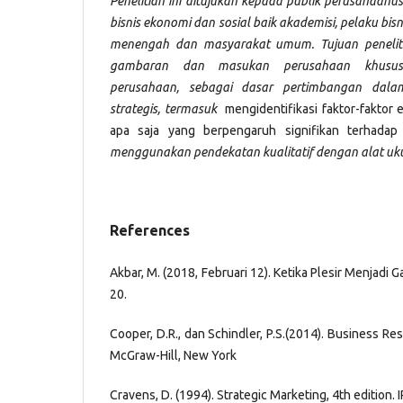
Penelitian ini ditujukan kepada publik perusahaanu
bisnis ekonomi dan sosial baik akademisi, pelaku bisni
menengah dan masyarakat umum. Tujuan peneliti
gambaran dan masukan perusahaan khusu
perusahaan, sebagai dasar pertimbangan dala
strategis, termasuk
mengidentifikasi faktor-faktor e
apa saja yang berpengaruh signifikan terhada
menggunakan pendekatan kualitatif dengan alat uku
References
Akbar, M. (2018, Februari 12). Ketika Plesir Menjadi G
20.
Cooper, D.R., dan Schindler, P.S.(2014). Business Re
McGraw-Hill, New York
Cravens, D. (1994). Strategic Marketing, 4th edition. 