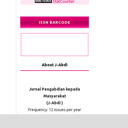
StatCounter
ISSN BARCODE
About J-Abdi
Jurnal Pengabdian kepada
Masyarakat
(J-Abdi )
Frequency: 12 issues per year