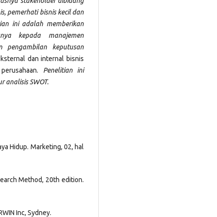
susnya stakeholder dibidang
s, pemerhati bisnis kecil dan
an ini adalah
memberikan
snya kepada manajemen
m pengambilan keputusan
ksternal dan internal bisnis
p perusahaan.
Penelitian ini
r analisis SWOT.
aya Hidup. Marketing, 02, hal
search Method, 20th edition.
IRWIN Inc, Sydney.