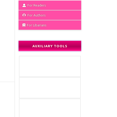
For Readers
For Authors
For Libarians
AUXILIARY TOOLS