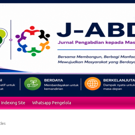
Indexing Site
Whatsapp Pengelola
cles