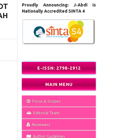
OT
Proudly Announcing: J-Abdi is
Nationally Accredited SINTA 4
AH
E-ISSN: 2798-2912
MAIN MENU
Focus & Scopes
Editorial Team
Reviewers
Author Guidelines