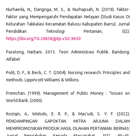
Nurhaeda, N., Dangnga, M. S., & Nurhapsah, N. (2019). Faktor-
Faktor yang Mempengaruhi Pendapatan Nelayan (Studi Kasus Di
Kelurahan Takkalasi Kecamatan Balusu Kabupaten Barru). Jurnal
Pendidikan Teknologi Pertanian, 5(2).
https://doi.org/10.26858/jptp.v5i2.9630
Pasolong, Harbani. 2013. Teori Administrasi Publik. Bandung:
Alfabet
Polit, D. F., & Beck, C. T. (2004). Nursing research: Principles and
methods. Lippincott Williams & Wilkins.
Premchan. (1999). Management of Public Money : “Issues on
World Bank. (2000).
Roziqin, A., Widodo, E. R. P., & Mas’udi, S. Y. F. (2022).
PENDAMPINGAN GAPOKTAN MITRA ARJUNA DALAM
MEMPROMOSIKAN PRODUK HASIL OLAHAN PERTANIAN. BERNAS:
Jurnal Pengabdian Kepada Masyarakat, 3(1), 40–45.