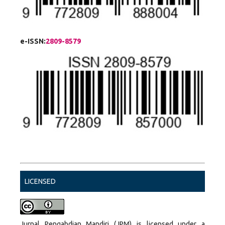
e-ISSN:
2809-8579
LICENSED
Jurnal Pengabdian Mandiri (JPM) is licensed under a