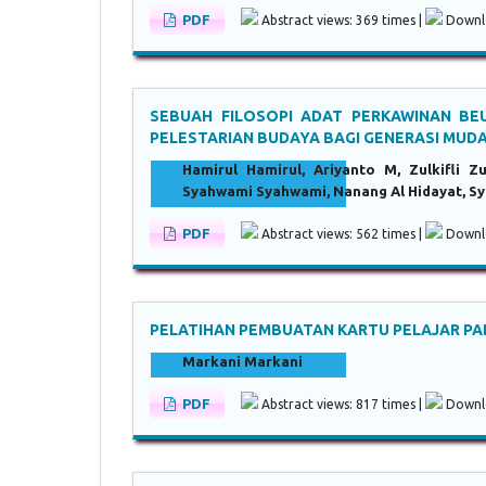
PDF
Abstract views: 369 times |
Downlo
SEBUAH FILOSOPI ADAT PERKAWINAN BE
PELESTARIAN BUDAYA BAGI GENERASI MUD
Hamirul Hamirul, Ariyanto M, Zulkifli Zul
Syahwami Syahwami, Nanang Al Hidayat, Sy
PDF
Abstract views: 562 times |
Downlo
PELATIHAN PEMBUATAN KARTU PELAJAR PA
Markani Markani
PDF
Abstract views: 817 times |
Downlo