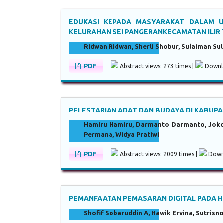
EDUKASI KEPADA MASYARAKAT DALAM 
KELURAHAN SEI PANGERANKECAMATAN ILIR 
Ridwan Ridwan, Sherli Shobur, Sulaiman Su
PDF
Abstract views: 273 times |
Downlo
PELESTARIAN ADAT DAN BUDAYA DI KABUP
Hamiru Hamiru, Darmanto Darmanto, Joko S
Permana, Widya Pratiwi
PDF
Abstract views: 2009 times |
Downl
PEMANFAATAN PEMASARAN DIGITAL PADA H
Shofif Sobaruddin A, Hawik Ervina, Sutrisn