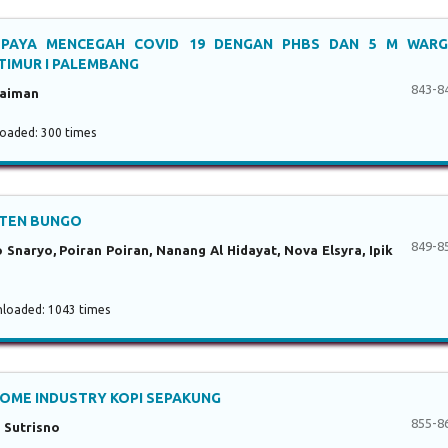
UPAYA MENCEGAH COVID 19 DENGAN PHBS DAN 5 M WAR
TIMUR I PALEMBANG
843-8
laiman
aded: 300 times
ATEN BUNGO
849-8
naryo, Poiran Poiran, Nanang Al Hidayat, Nova Elsyra, Ipik
oaded: 1043 times
OME INDUSTRY KOPI SEPAKUNG
855-8
o Sutrisno