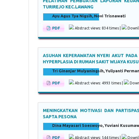
PELATIHAN PEMBUATAN LAPORAN KEUAN
TURIREJO KEC.LAWANG
Ayu Agus Tya Nigsih, Novi Trisnawati
PDF
Abstract views: 834 times |
Downlo
ASUHAN KEPERAWATAN NYERI AKUT PADA 
HYPERPLASIA DI RUMAH SAKIT WIJAYA KU
Tri Ginanjar Mulyaningsih, Yuliyanti Perma
PDF
Abstract views: 4993 times |
Downl
MENINGKATKAN MOTIVASI DAN PARTISPA
SAPTA PESONA
Dina Mayasari Soeswoyo, Yuviani Kusumawa
PDF
Abstract views: 544 times |
Downlo