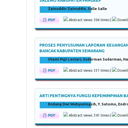
SALEMO KABUPATEN PANGKEP
Zainuddin Zainuddin, Salle Salle
PDF
Abstract views: 306 times |
Downlo
PROSES PENYUSUNAN LAPORAN KEUANGAN 
BANCAK KABUPATEN SEMARANG
Utami Puji Lestari, Sudarman Sudarman, Ha
PDF
Abstract views: 331 times |
Downlo
ARTI PENTINGNYA FUNGSI KEPEMIMPINAN B
Endang Dwi Wahyuningsih, Y. Sutomo, Endro
PDF
Abstract views: 341 times |
Downlo