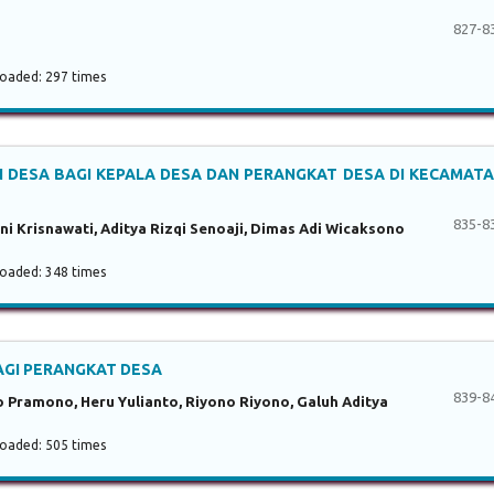
827-8
aded: 297 times
DESA BAGI KEPALA DESA DAN PERANGKAT DESA DI KECAMAT
835-8
ni Krisnawati, Aditya Rizqi Senoaji, Dimas Adi Wicaksono
aded: 348 times
AGI PERANGKAT DESA
839-8
 Pramono, Heru Yulianto, Riyono Riyono, Galuh Aditya
aded: 505 times