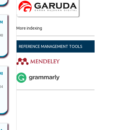
AM
More indexing
98
REFERENCE MANAGEMENT TOOLS
MI
04