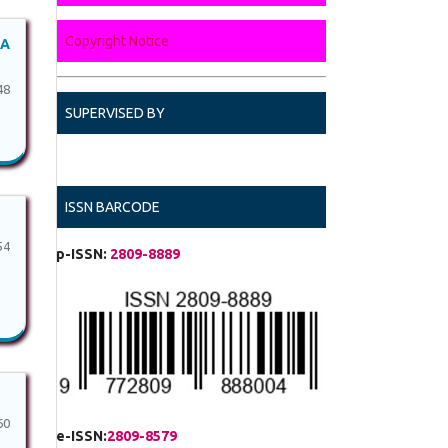
Copyright Notice
GA
48
SUPERVISED BY
ISSN BARCODE
54
p-ISSN:
2809-8889
60
e-ISSN:
2809-8579