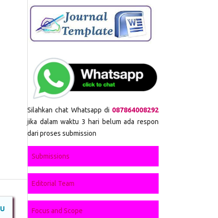
Silahkan chat Whatsapp di
087864008292
jika dalam waktu 3 hari belum ada respon
dari proses submission
Submissions
Editorial Team
AU
Focus and Scope