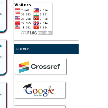
 3
82
ON
INDEXED
90
94