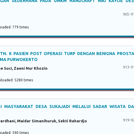
GAN SEDERHANA PADA UMKM HANDCRAFT NIKI KAYOE DE
905-9
aded: 779 times
TN. K PASIEN POST OPERASI TURP DENGAN BENIGNA PROST
SUMA PURWOKERTO
913-9
ne Suci, Zaeni Nur Khozin
oaded: 5280 times
SI MASYARAKAT DESA SUKAJADI MELALUI SADAR WISATA D
919-9
rdhani, Maidar Simanihuruk, Sekti Rahardjo
aded: 590 times