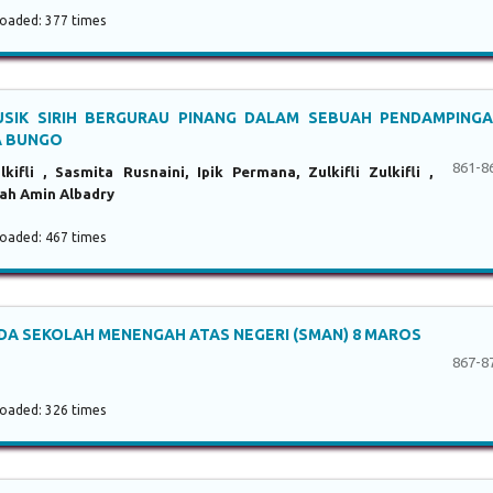
aded: 377 times
USIK SIRIH BERGURAU PINANG DALAM SEBUAH PENDAMPING
A BUNGO
861-8
kifli , Sasmita Rusnaini, Ipik Permana, Zulkifli Zulkifli ,
ah Amin Albadry
aded: 467 times
DA SEKOLAH MENENGAH ATAS NEGERI (SMAN) 8 MAROS
867-8
aded: 326 times