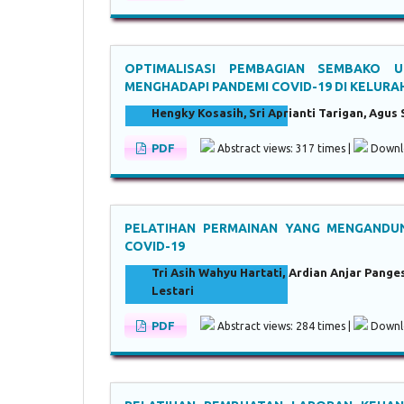
OPTIMALISASI PEMBAGIAN SEMBAKO 
MENGHADAPI PANDEMI COVID-19 DI KELUR
Hengky Kosasih, Sri Aprianti Tarigan, Agus
PDF
Abstract views: 317 times |
Downlo
PELATIHAN PERMAINAN YANG MENGANDUN
COVID-19
Tri Asih Wahyu Hartati, Ardian Anjar Pange
Lestari
PDF
Abstract views: 284 times |
Downlo