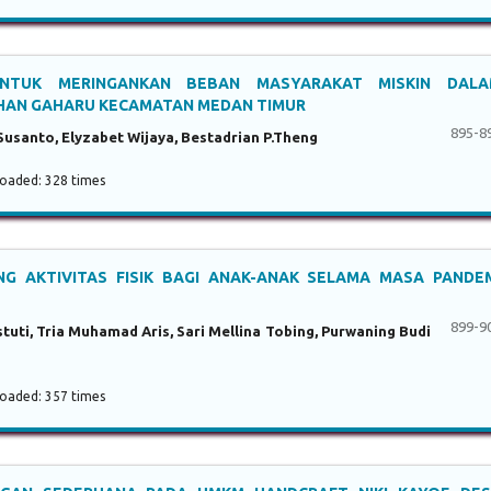
UNTUK MERINGANKAN BEBAN MASYARAKAT MISKIN DAL
AHAN GAHARU KECAMATAN MEDAN TIMUR
895-8
 Susanto, Elyzabet Wijaya, Bestadrian P.Theng
aded: 328 times
G AKTIVITAS FISIK BAGI ANAK-ANAK SELAMA MASA PANDE
899-9
stuti, Tria Muhamad Aris, Sari Mellina Tobing, Purwaning Budi
aded: 357 times