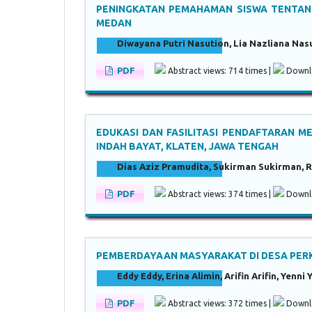
PENINGKATAN PEMAHAMAN SISWA TENTANG
MEDAN
Diwayana Putri Nasution, Lia Nazliana Nas
PDF
Abstract views: 714 times |
Downlo
EDUKASI DAN FASILITASI PENDAFTARAN M
INDAH BAYAT, KLATEN, JAWA TENGAH
Dias Aziz Pramudita, Sukirman Sukirman, Ri
PDF
Abstract views: 374 times |
Downlo
PEMBERDAYAAN MASYARAKAT DI DESA PER
Eddy Eddy, Erina Alimin, Arifin Arifin, Yenn
PDF
Abstract views: 372 times |
Downlo