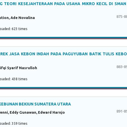
 TEORI KESEJAHTERAAN PADA USAHA MIKRO KECIL DI SMAN
875-8
ution, Ade Novalina
aded: 623 times
EREK JASA KEBON INDAH PADA PAGUYUBAN BATIK TULIS KEB
883-8
fqi Syarif Nasrulloh
aded: 438 times
KEBUNAN BEKIUN SUMATERA UTARA
891-8
i Yenni, Eddy Gunawan, Edward Harnjo
aded: 359 times