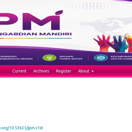
Current
Archives
Register
About
oi.org/10.53625/jpm.v1i6