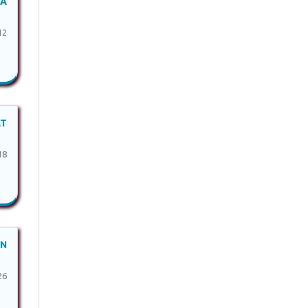
SA
12
AT
18
AN
26