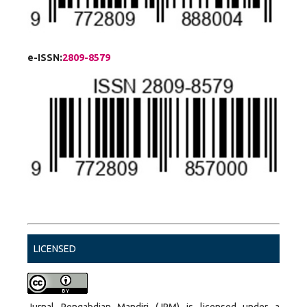
e-ISSN:
2809-8579
LICENSED
Jurnal Pengabdian Mandiri (JPM) is licensed under a