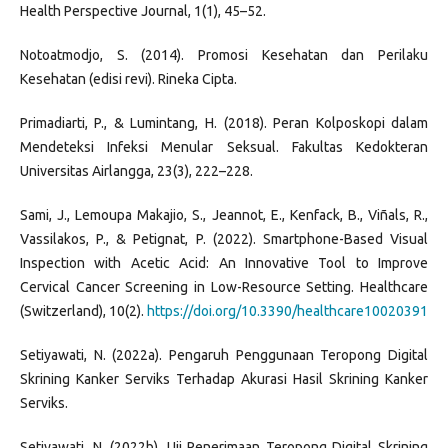
Health Perspective Journal, 1(1), 45–52.
Notoatmodjo, S. (2014). Promosi Kesehatan dan Perilaku
Kesehatan (edisi revi). Rineka Cipta.
Primadiarti, P., & Lumintang, H. (2018). Peran Kolposkopi dalam
Mendeteksi Infeksi Menular Seksual. Fakultas Kedokteran
Universitas Airlangga, 23(3), 222–228.
Sami, J., Lemoupa Makajio, S., Jeannot, E., Kenfack, B., Viñals, R.,
Vassilakos, P., & Petignat, P. (2022). Smartphone-Based Visual
Inspection with Acetic Acid: An Innovative Tool to Improve
Cervical Cancer Screening in Low-Resource Setting. Healthcare
(Switzerland), 10(2).
https://doi.org/10.3390/healthcare10020391
Setiyawati, N. (2022a). Pengaruh Penggunaan Teropong Digital
Skrining Kanker Serviks Terhadap Akurasi Hasil Skrining Kanker
Serviks.
Setiyawati, N. (2022b). Uji Penerimaan Teropong Digital Skrining