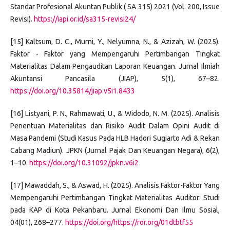
Standar Profesional Akuntan Publik ( SA 315) 2021 (Vol. 200, Issue
Revisi).
https://iapi.or.id/sa315-revisi24/
[15] Kaltsum, D. C., Murni, Y., Nelyumna, N., & Azizah, W. (2025).
Faktor - Faktor yang Mempengaruhi Pertimbangan Tingkat
Materialitas Dalam Pengauditan Laporan Keuangan. Jurnal Ilmiah
Akuntansi Pancasila (JIAP), 5(1), 67–82.
https://doi.org/10.35814/jiap.v5i1.8433
[16] Listyani, P. N., Rahmawati, U., & Widodo, N. M. (2025). Analisis
Penentuan Materialitas dan Risiko Audit Dalam Opini Audit di
Masa Pandemi (Studi Kasus Pada HLB Hadori Sugiarto Adi & Rekan
Cabang Madiun). JPKN (Jurnal Pajak Dan Keuangan Negara), 6(2),
1–10.
https://doi.org/10.31092/jpkn.v6i2
[17] Mawaddah, S., & Aswad, H. (2025). Analisis Faktor-Faktor Yang
Mempengaruhi Pertimbangan Tingkat Materialitas Auditor: Studi
pada KAP di Kota Pekanbaru. Jurnal Ekonomi Dan Ilmu Sosial,
04(01), 268–277.
https://doi.org/https://ror.org/01dtbtf55