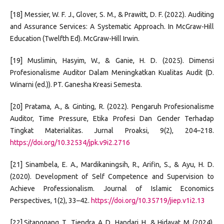
[18] Messier, W. F. J., Glover, S. M., & Prawitt, D. F. (2022). Auditing
and Assurance Services: A Systematic Approach. In McGraw-Hill
Education (Twelfth Ed). McGraw-Hill Irwin.
[19] Muslimin, Hasyim, W., & Ganie, H. D. (2025). Dimensi
Profesionalisme Auditor Dalam Meningkatkan Kualitas Audit (D.
Winarni (ed.)). PT. Ganesha Kreasi Semesta.
[20] Pratama, A., & Ginting, R. (2022). Pengaruh Profesionalisme
Auditor, Time Pressure, Etika Profesi Dan Gender Terhadap
Tingkat Materialitas. Jurnal Proaksi, 9(2), 204–218.
https://doi.org/10.32534/jpk.v9i2.2716
[21] Sinambela, E. A., Mardikaningsih, R., Arifin, S., & Ayu, H. D.
(2020). Development of Self Competence and Supervision to
Achieve Professionalism. Journal of Islamic Economics
Perspectives, 1(2), 33–42.
https://doi.org/10.35719/jiep.v1i2.13
[22] Sitanggang, T., Tjendra, A. D., Handari, H., & Hidayat, M. (2024).