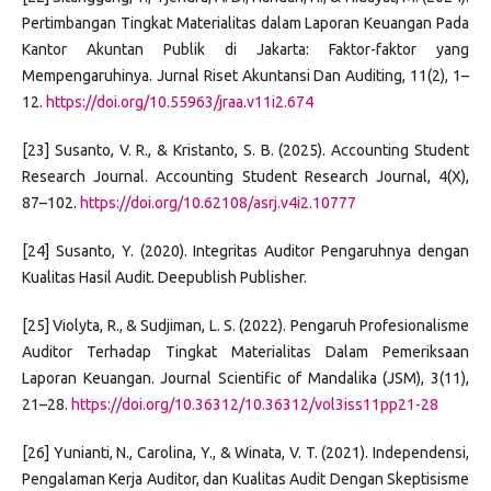
Pertimbangan Tingkat Materialitas dalam Laporan Keuangan Pada
Kantor Akuntan Publik di Jakarta: Faktor-faktor yang
Mempengaruhinya. Jurnal Riset Akuntansi Dan Auditing, 11(2), 1–
12.
https://doi.org/10.55963/jraa.v11i2.674
[23] Susanto, V. R., & Kristanto, S. B. (2025). Accounting Student
Research Journal. Accounting Student Research Journal, 4(X),
87–102.
https://doi.org/10.62108/asrj.v4i2.10777
[24] Susanto, Y. (2020). Integritas Auditor Pengaruhnya dengan
Kualitas Hasil Audit. Deepublish Publisher.
[25] Violyta, R., & Sudjiman, L. S. (2022). Pengaruh Profesionalisme
Auditor Terhadap Tingkat Materialitas Dalam Pemeriksaan
Laporan Keuangan. Journal Scientific of Mandalika (JSM), 3(11),
21–28.
https://doi.org/10.36312/10.36312/vol3iss11pp21-28
[26] Yunianti, N., Carolina, Y., & Winata, V. T. (2021). Independensi,
Pengalaman Kerja Auditor, dan Kualitas Audit Dengan Skeptisisme