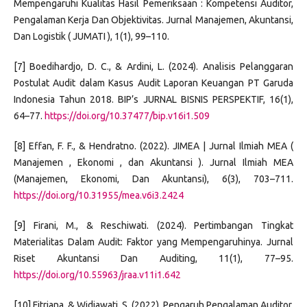
Mempengaruhi Kualitas Hasil Pemeriksaan : Kompetensi Auditor,
Pengalaman Kerja Dan Objektivitas. Jurnal Manajemen, Akuntansi,
Dan Logistik ( JUMATI ), 1(1), 99–110.
[7] Boedihardjo, D. C., & Ardini, L. (2024). Analisis Pelanggaran
Postulat Audit dalam Kasus Audit Laporan Keuangan PT Garuda
Indonesia Tahun 2018. BIP’s JURNAL BISNIS PERSPEKTIF, 16(1),
64–77.
https://doi.org/10.37477/bip.v16i1.509
[8] Effan, F. F., & Hendratno. (2022). JIMEA | Jurnal Ilmiah MEA (
Manajemen , Ekonomi , dan Akuntansi ). Jurnal Ilmiah MEA
(Manajemen, Ekonomi, Dan Akuntansi), 6(3), 703–711.
https://doi.org/10.31955/mea.v6i3.2424
[9] Firani, M., & Reschiwati. (2024). Pertimbangan Tingkat
Materialitas Dalam Audit: Faktor yang Mempengaruhinya. Jurnal
Riset Akuntansi Dan Auditing, 11(1), 77–95.
https://doi.org/10.55963/jraa.v11i1.642
[10] Fitriana, & Widiawati, S. (2022). Pengaruh Pengalaman Auditor,