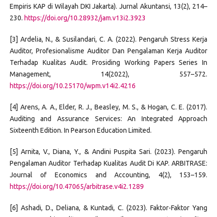
Empiris KAP di Wilayah DKI Jakarta). Jurnal Akuntansi, 13(2), 214–
230.
https://doi.org/10.28932/jam.v13i2.3923
[3] Ardelia, N., & Susilandari, C. A. (2022). Pengaruh Stress Kerja
Auditor, Profesionalisme Auditor Dan Pengalaman Kerja Auditor
Terhadap Kualitas Audit. Prosiding Working Papers Series In
Management, 14(2022), 557–572.
https://doi.org/10.25170/wpm.v14i2.4216
[4] Arens, A. A., Elder, R. J., Beasley, M. S., & Hogan, C. E. (2017).
Auditing and Assurance Services: An Integrated Approach
Sixteenth Edition. In Pearson Education Limited.
[5] Arnita, V., Diana, Y., & Andini Puspita Sari. (2023). Pengaruh
Pengalaman Auditor Terhadap Kualitas Audit Di KAP. ARBITRASE:
Journal of Economics and Accounting, 4(2), 153–159.
https://doi.org/10.47065/arbitrase.v4i2.1289
[6] Ashadi, D., Deliana, & Kuntadi, C. (2023). Faktor-Faktor Yang