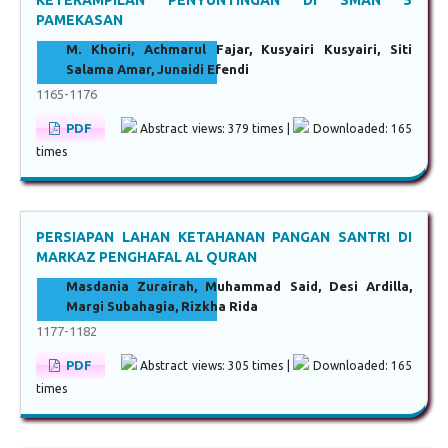
PAMEKASAN
M. Khoiri, Achmarul Fajar, Kusyairi Kusyairi, Siti
Salama Amar, Junaidi Efendi
1165-1176
PDF
Abstract views: 379 times |
Downloaded: 165
times
PERSIAPAN LAHAN KETAHANAN PANGAN SANTRI DI
MARKAZ PENGHAFAL AL QURAN
Masdania Zurairah, Muhammad Said, Desi Ardilla,
Margi Subahagia, Rizkha Rida
1177-1182
PDF
Abstract views: 305 times |
Downloaded: 165
times