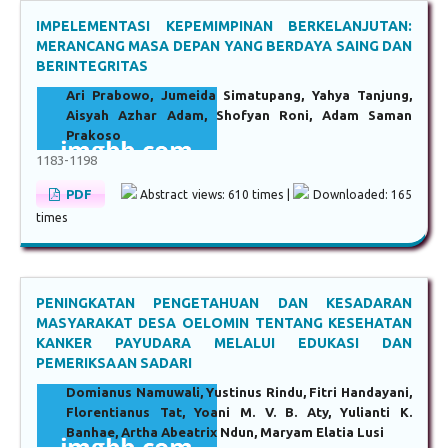
IMPELEMENTASI KEPEMIMPINAN BERKELANJUTAN:
MERANCANG MASA DEPAN YANG BERDAYA SAING DAN
BERINTEGRITAS
Ari Prabowo, Jumeida Simatupang, Yahya Tanjung,
Aisyah Azhar Adam, Shofyan Roni, Adam Saman
Prakoso
1183-1198
PDF
Abstract views: 610 times |
Downloaded: 165
times
PENINGKATAN PENGETAHUAN DAN KESADARAN
MASYARAKAT DESA OELOMIN TENTANG KESEHATAN
KANKER PAYUDARA MELALUI EDUKASI DAN
PEMERIKSAAN SADARI
Domianus Namuwali, Yustinus Rindu, Fitri Handayani,
Florentianus Tat, Yoani M. V. B. Aty, Yulianti K.
Banhae, Artha Abeatrix Ndun, Maryam Elatia Lusi