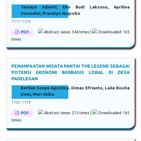
Tamaya Adianti, Eko Budi Laksono, Aprilina
Susandini, Prasetyo Nugroho
1117-1124
PDF
Abstract views: 344 times |
Downloaded: 165
times
PEMANFAATAN WISATA PANTAI THE LEGEND SEBAGAI
POTENSI EKONOMI BERBASIS LOKAL DI DESA
PADELEGAN
Berlian Sonya Agustina, Dimas Efrianto, Laila Rosita
Dewi, Meri Atika
1125-1134
PDF
Abstract views: 275 times |
Downloaded: 165
times