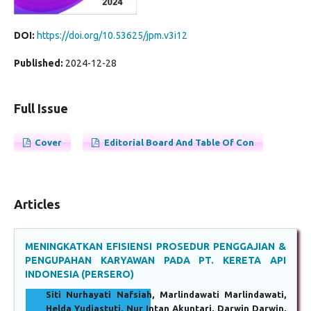
DOI:
https://doi.org/10.53625/jpm.v3i12
Published:
2024-12-28
Full Issue
Cover
Editorial Board And Table Of Con
Articles
MENINGKATKAN EFISIENSI PROSEDUR PENGGAJIAN &
PENGUPAHAN KARYAWAN PADA PT. KERETA API
INDONESIA (PERSERO)
Siti Nurhayati Nafsiah, Marlindawati Marlindawati,
Helda Yudiastuti, Nur Intan Akuntari, Darwin Darwin,