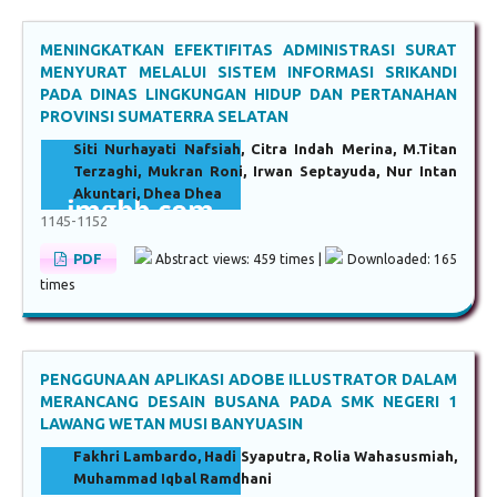
MENINGKATKAN EFEKTIFITAS ADMINISTRASI SURAT
MENYURAT MELALUI SISTEM INFORMASI SRIKANDI
PADA DINAS LINGKUNGAN HIDUP DAN PERTANAHAN
PROVINSI SUMATERRA SELATAN
Siti Nurhayati Nafsiah, Citra Indah Merina, M.Titan
Terzaghi, Mukran Roni, Irwan Septayuda, Nur Intan
Akuntari, Dhea Dhea
1145-1152
PDF
Abstract views: 459 times |
Downloaded: 165
times
PENGGUNAAN APLIKASI ADOBE ILLUSTRATOR DALAM
MERANCANG DESAIN BUSANA PADA SMK NEGERI 1
LAWANG WETAN MUSI BANYUASIN
Fakhri Lambardo, Hadi Syaputra, Rolia Wahasusmiah,
Muhammad Iqbal Ramdhani