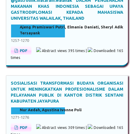
@gastrolink.mataram.walailak DALAM PENGENALAN
MAKANAN KHAS INDONESIA SEBAGAI UPAYA
GASTRODIPLOMASI KEPADA MAHASISWA
UNIVERSITAS WALAILAK, THAILAND
Ajeng Pramiswari Putri, Elmania Daniati, Sheryl Adik
Tersayank
1257-1270
PDF
Abstract views: 395 times |
Downloaded: 165
times
SOSIALISASI TRANSFORMASI BUDAYA ORGANISASI
UNTUK MENINGKATKAN PROFESIONALISME DALAM
PELAYANAN PUBLIK DI KANTOR DISTRIK SENTANI
KABUPATEN JAYAPURA
Nur Aedah, Agustina Ivonne Poli
1271-1276
PDF
Abstract views: 309 times |
Downloaded: 165