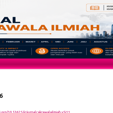
26
i.org/10.53625/jcijurnalcakrawalailmiah.v5i11