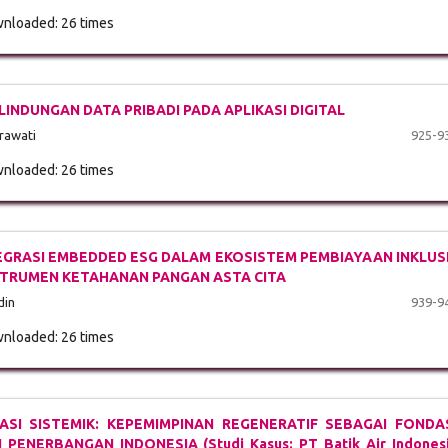
nloaded: 26 times
INDUNGAN DATA PRIBADI PADA APLIKASI DIGITAL
erawati
925-9
nloaded: 26 times
NTEGRASI EMBEDDED ESG DALAM EKOSISTEM PEMBIAYAAN INKLUS
NSTRUMEN KETAHANAN PANGAN ASTA CITA
din
939-9
nloaded: 26 times
SI SISTEMIK: KEPEMIMPINAN REGENERATIF SEBAGAI FONDA
ENERBANGAN INDONESIA (Studi Kasus: PT Batik Air Indones