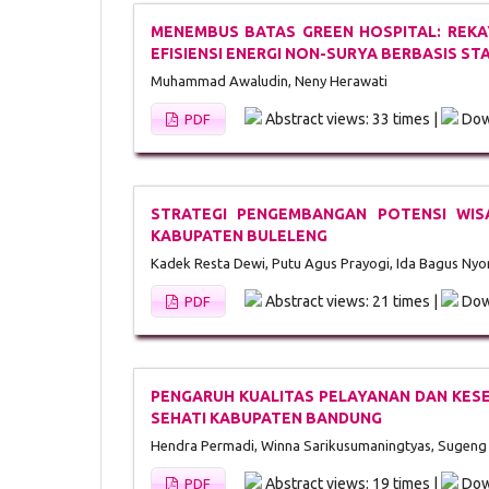
MENEMBUS BATAS GREEN HOSPITAL: REKA
EFISIENSI ENERGI NON-SURYA BERBASIS ST
Muhammad Awaludin, Neny Herawati
Abstract views: 33 times |
Dow
PDF
STRATEGI PENGEMBANGAN POTENSI WISA
KABUPATEN BULELENG
Kadek Resta Dewi, Putu Agus Prayogi, Ida Bagus Nyo
Abstract views: 21 times |
Dow
PDF
PENGARUH KUALITAS PELAYANAN DAN KESE
SEHATI KABUPATEN BANDUNG
Hendra Permadi, Winna Sarikusumaningtyas, Sugeng
Abstract views: 19 times |
Dow
PDF