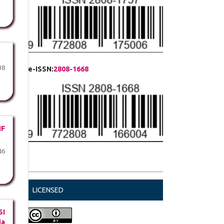
38
e-ISSN:
2808-1668
IF
46
LICENSED
SI
ia