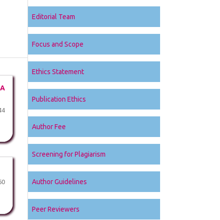
Editorial Team
Focus and Scope
Ethics Statement
DA
Publication Ethics
44
Author Fee
Screening for Plagiarism
Author Guidelines
60
Peer Reviewers