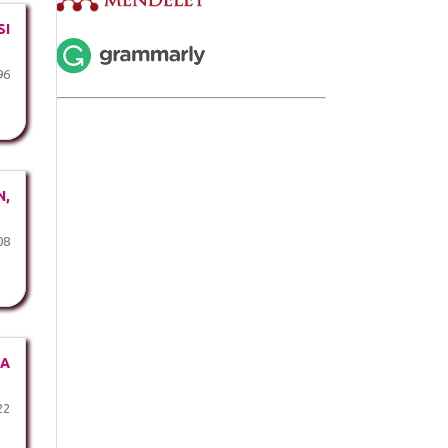
SI
96
N,
08
MA
22