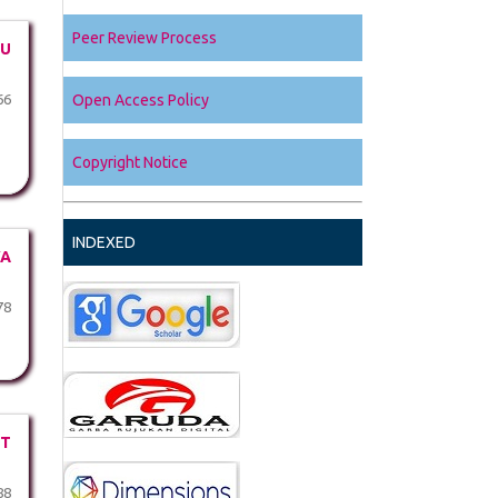
Peer Review Process
DU
Open Access Policy
66
Copyright Notice
INDEXED
YA
78
PT
88