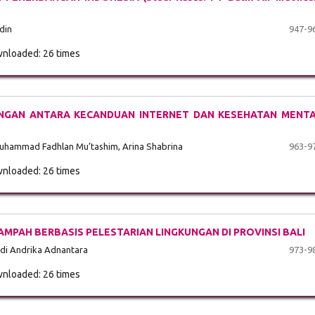
din
947-9
nloaded: 26 times
UNGAN ANTARA KECANDUAN INTERNET DAN KESEHATAN MENT
Muhammad Fadhlan Mu’tashim, Arina Shabrina
963-9
nloaded: 26 times
PAH BERBASIS PELESTARIAN LINGKUNGAN DI PROVINSI BALI
edi Andrika Adnantara
973-9
nloaded: 26 times