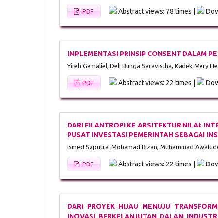
Abstract views: 78 times |
Dow
PDF
IMPLEMENTASI PRINSIP CONSENT DALAM PEL
Yireh Gamaliel, Deli Bunga Saravistha, Kadek Mery H
Abstract views: 22 times |
Dow
PDF
DARI FILANTROPI KE ARSITEKTUR NILAI: I
PUSAT INVESTASI PEMERINTAH SEBAGAI I
Ismed Saputra, Mohamad Rizan, Muhammad Awalud
Abstract views: 22 times |
Dow
PDF
DARI PROYEK HIJAU MENUJU TRANSFORMA
INOVASI BERKELANJUTAN DALAM INDUSTRI P