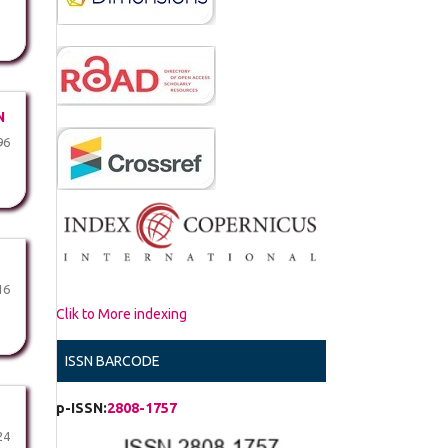
N
96
16
Clik to More indexing
ISSN BARCODE
p-ISSN:
2808-1757
24