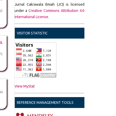
Jurnal Cakrawala Ilmiah (JCI) is licensed
under a
Creative Commons Attribution 4.0
62
International License
.
VISITOR STATISTIC
AL
72
View MyStat
84
REFERENCE MANAGEMENT TOOLS