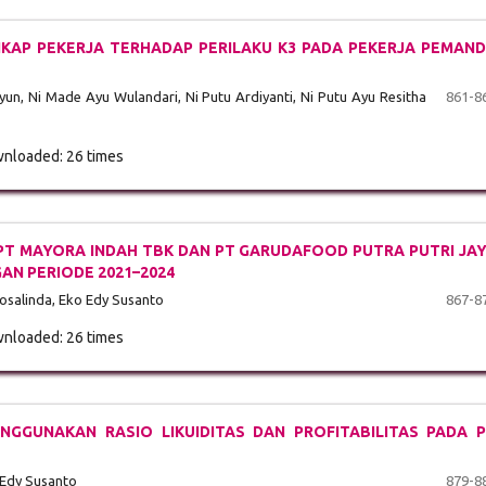
KAP PEKERJA TERHADAP PERILAKU K3 PADA PEKERJA PEMAN
n, Ni Made Ayu Wulandari, Ni Putu Ardiyanti, Ni Putu Ayu Resitha
861-8
nloaded: 26 times
 PT MAYORA INDAH TBK DAN PT GARUDAFOOD PUTRA PUTRI JA
AN PERIODE 2021–2024
Rosalinda, Eko Edy Susanto
867-8
nloaded: 26 times
NGGUNAKAN RASIO LIKUIDITAS DAN PROFITABILITAS PADA 
 Edy Susanto
879-8